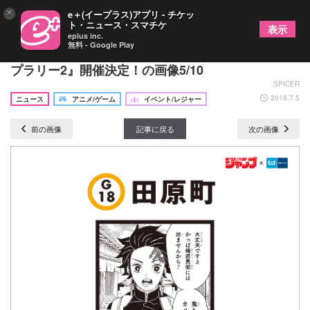
×
e＋(イープラス)アプリ - チケッ
ト・ニュース・スマチケ
表示
eplus inc.
無料 - Google Play
今年の夏も『週刊少年ジャンプ×東京メトロスタン
プラリー2』開催決定！の画像5/10
SPICER
2018.7.5
ニュース
アニメ/ゲーム
イベント/レジャー
前の画像
記事に戻る
次の画像