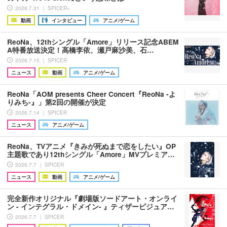
2026.7.31 ｜ SPICER+
動画
インタビュー
アニメ/ゲーム
ReoNa、12thシングル「Amore」リリース記念ABEM
A特番放送決定！高橋李依、瀬戸麻沙美、石…
2026.7.15 ｜ SPICER
ニュース
動画
アニメ/ゲーム
ReoNa「AOM presents Cheer Concert『ReoNa -よ
りみち-』」第2回の開催が決定
2026.7.14 ｜ SPICER
ニュース
アニメ/ゲーム
ReoNa、TVアニメ『きみが死ぬまで恋をしたい』OP
主題歌であり12thシングル「Amore」MVプレミア…
2026.7.7 ｜ SPICER
ニュース
動画
アニメ/ゲーム
完全新作オリジナル『劇場版ソードアート・オンライ
ン - インテグラル・ドメイン- 』ティザービジュア…
2026.7.7 ｜ SPICER