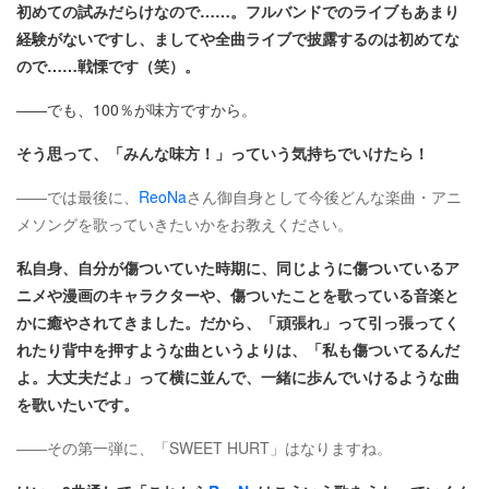
初めての試みだらけなので……。フルバンドでのライブもあまり
経験がないですし、ましてや全曲ライブで披露するのは初めてな
ので……戦慄です（笑）。
――でも、100％が味方ですから。
そう思って、「みんな味方！」っていう気持ちでいけたら！
――では最後に、
ReoNa
さん御自身として今後どんな楽曲・アニ
メソングを歌っていきたいかをお教えください。
私自身、自分が傷ついていた時期に、同じように傷ついているア
ニメや漫画のキャラクターや、傷ついたことを歌っている音楽と
かに癒やされてきました。だから、「頑張れ」って引っ張ってく
れたり背中を押すような曲というよりは、「私も傷ついてるんだ
よ。大丈夫だよ」って横に並んで、一緒に歩んでいけるような曲
を歌いたいです。
――その第一弾に、「SWEET HURT」はなりますね。