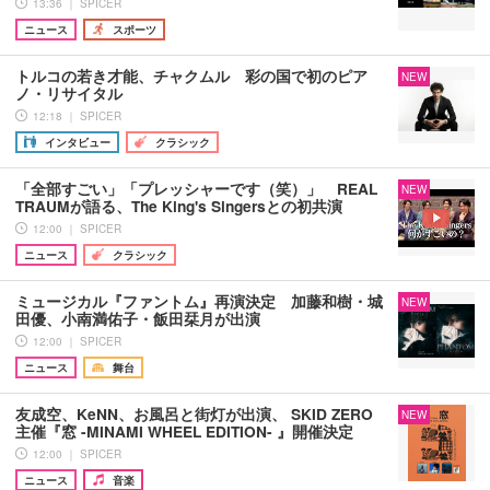
13:36 ｜ SPICER
ニュース
スポーツ
トルコの若き才能、チャクムル 彩の国で初のピア
NEW
ノ・リサイタル
12:18 ｜ SPICER
インタビュー
クラシック
「全部すごい」「プレッシャーです（笑）」 REAL
NEW
TRAUMが語る、The King's Singersとの初共演
12:00 ｜ SPICER
ニュース
クラシック
ミュージカル『ファントム』再演決定 加藤和樹・城
NEW
田優、小南満佑子・飯田栞月が出演
12:00 ｜ SPICER
ニュース
舞台
友成空、KeNN、お風呂と街灯が出演、 SKID ZERO
NEW
主催『窓 -MINAMI WHEEL EDITION- 』開催決定
12:00 ｜ SPICER
ニュース
音楽