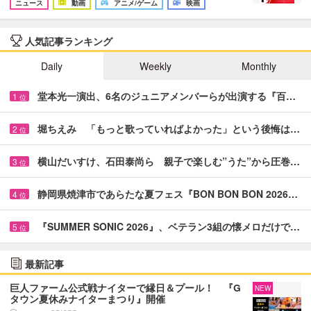
ニュース
動画
アニメ/ゲーム
映画
人気記事ランキング
Daily
Weekly
Monthly
堂本光一演出、6名のジュニアメンバーらが出演する『百…
1
位
堀ちえみ 「もっと歌っていればよかった」という後悔は…
2
位
横山だいすけ、石田泰尚ら 親子で楽しむ”うた”から圧巻…
3
位
静岡県焼津市であらたな夏フェス『BON BON BON 2026…
4
位
『SUMMER SONIC 2026』、ベテラン3組の懐メロだけで…
5
位
最新記事
巨人ファーム公式戦ナイターで縁日＆プール！ 『G
NEW
タウン夏休みナイターまつり』開催