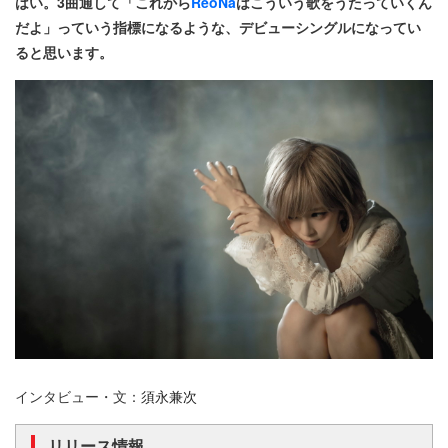
はい。3曲通して「これから
ReoNa
はこういう歌をうたっていくん
だよ」っていう指標になるような、デビューシングルになってい
ると思います。
インタビュー・文：
須永
兼次
リリース情報