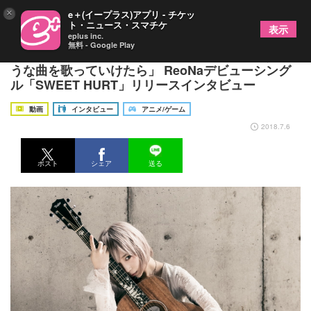
×
e＋(イープラス)アプリ - チケッ
ト・ニュース・スマチケ
表示
eplus inc.
無料 - Google Play
「聴いてくれる人と並んで、一緒に歩いていけるよ
うな曲を歌っていけたら」 ReoNaデビューシング
ル「SWEET HURT」リリースインタビュー
動画
インタビュー
アニメ/ゲーム
2018.7.6
ポスト
シェア
送る