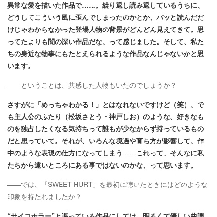
異常な愛を描いた作品で……。繰り返し読み返しているうちに、
どうしてこういう風に歪んでしまったのかとか、パッと読んだだ
けじゃわからなかった登場人物の背景がどんどん見えてきて。思
ってたよりも闇の深い作品だな、って感じました。そして、私た
ちの身近な物事にもたとえられるような作品なんじゃないかと思
います。
――ということは、共感した人物もいたのでしょうか？
さすがに「めっちゃわかる！」とはなれないですけど（笑）、で
も主人公のふたり（松坂さとう・神戸しお）のような、好きなも
のを独占したくなる気持ちって誰もが少なからず持っているもの
だと思っていて。それが、いろんな境遇や育ち方が影響して、作
中のような表現の仕方になってしまう……これって、そんなに私
たちから遠いところにある事ではないのかな、って思います。
――では、「SWEET HURT」を最初に聴いたときにはどのような
印象を持たれましたか？
“サイコホラー”と謳っている作品にしては、明るくて優しい曲調