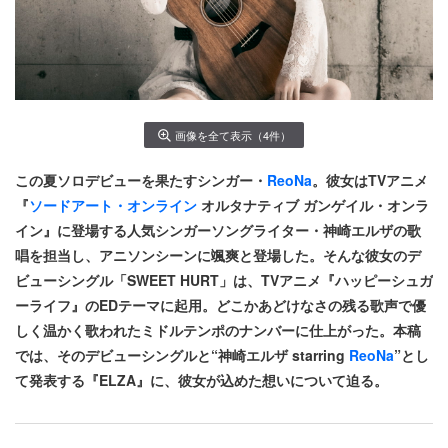
画像を全て表示（4件）
この夏ソロデビューを果たすシンガー・
ReoNa
。彼女はTVアニメ
『
ソードアート・オンライン
オルタナティブ ガンゲイル・オンラ
イン』に登場する人気シンガーソングライター・神崎エルザの歌
唱を担当し、アニソンシーンに颯爽と登場した。そんな彼女のデ
ビューシングル「SWEET HURT」は、TVアニメ『ハッピーシュガ
ーライフ』のEDテーマに起用。どこかあどけなさの残る歌声で優
しく温かく歌われたミドルテンポのナンバーに仕上がった。本稿
では、そのデビューシングルと“神崎エルザ starring
ReoNa
”とし
て発表する『ELZA』に、彼女が込めた想いについて迫る。