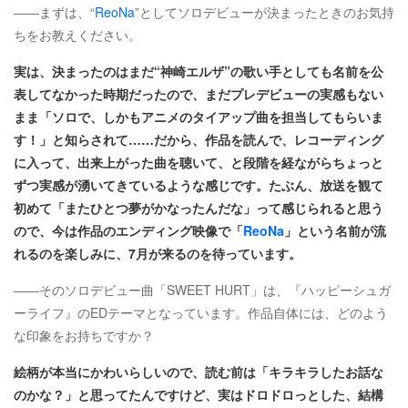
――まずは、“
ReoNa
”としてソロデビューが決まったときのお気持
ちをお教えください。
実は、決まったのはまだ“神崎エルザ”の歌い手としても名前を公
表してなかった時期だったので、まだプレデビューの実感もない
まま「ソロで、しかもアニメのタイアップ曲を担当してもらいま
す！」と知らされて……だから、作品を読んで、レコーディング
に入って、出来上がった曲を聴いて、と段階を経ながらちょっと
ずつ実感が湧いてきているような感じです。たぶん、放送を観て
初めて「またひとつ夢がかなったんだな」って感じられると思う
ので、今は作品のエンディング映像で「
ReoNa
」という名前が流
れるのを楽しみに、7月が来るのを待っています。
――そのソロデビュー曲「SWEET HURT」は、『ハッピーシュガ
ーライフ』のEDテーマとなっています。作品自体には、どのよう
な印象をお持ちですか？
絵柄が本当にかわいらしいので、読む前は「キラキラしたお話な
のかな？」と思ってたんですけど、実はドロドロっとした、結構