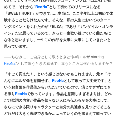
CDとしてリリースされる作品のレコーディングは『ELZA』が初
めてで、それから“
ReoNa
”として初めてのリリースになる
「SWEET HURT」ができて……本当に、ここ半年以上は初めて体
験することだらけなんです。そんな、私の人生においてのターニ
ングポイントをくれたのが『ELZA』であり『ガンゲイル・オンラ
イン』だと思っているので、きっと一生歌い続けていく曲たちに
なると思いますし、一生この作品を大事に大事にしていきたいと
思っています。
――ちなみに、ご自身として歌うときと“神崎エルザ starring
ReoNa
”として歌うときの感覚で、違うところは何かありますか？
「すごく変えた！」という感じはないかもしれません。元々「そ
んなにエルザ像を意識せず、
ReoNa
として歌って大丈夫です」と
いうお言葉を作品側からいただいていたので、演じすぎずにでき
る限り
ReoNa
で歌っています。作品を意識しすぎるよりは、どれ
だけ歌詞の内容が作品を知らない人にも伝わるかを大事にして、
さらにできる限りキャラクターと自分の共通点を見つけてそこを
どれだけ大きく表現できるか……っていうのを踏まえて歌ってい