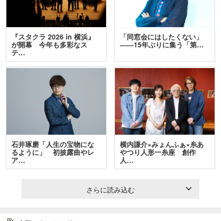
『スタクラ 2026 in 横浜』
「同窓会にはしたくない」
が開幕 今年も多彩なス
――15年ぶりに集う「第…
テ…
石井琢磨「人生の宝物にな
横内謙介×みょんふぁ×糸あ
るように」 初披露曲やレ
やつり人形一糸座 創作
ア…
人…
さらに読み込む