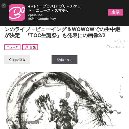
×
e＋(イープラス)アプリ - チケッ
ト・ニュース・スマチケ
表示
eplus inc.
無料 - Google Play
Hilcrhyme、チケット完売を受け日比谷野音ワンマ
ンのライブ・ビューイング＆WOWOWでの生中継
が決定 『TOC生誕祭』も発表にの画像2/2
SPICER
2018.7.19
ニュース
音楽
前の画像
記事に戻る