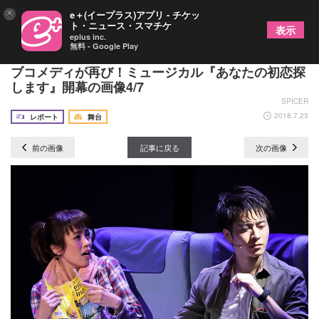
×
e＋(イープラス)アプリ - チケッ
ト・ニュース・スマチケ
表示
eplus inc.
無料 - Google Play
村井良大・彩吹真央・駒田一が魅せる胸キュンのラ
ブコメディが再び！ミュージカル『あなたの初恋探
します』開幕の画像4/7
SPICER
2018.7.23
レポート
舞台
前の画像
記事に戻る
次の画像