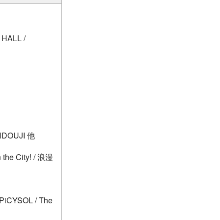
 HALL /
ENDOUJI 他
e City! / 浪漫
CYSOL / The