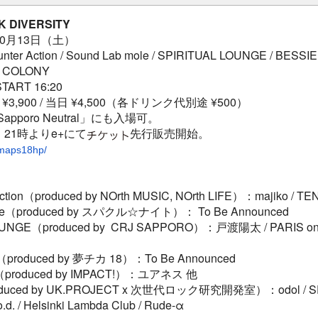
K DIVERSITY
10月13日（土）
er Action / Sound Lab mole / SPIRITUAL LOUNGE / BESSIE
/ COLONY
START 16:20
¥3,900 / 当日 ¥4,500（各ドリンク代別途 ¥500）
pporo Neutral」にも入場可。
）21時よりe+にて
先行販売開始。
nomaps18hp/
Action（produced by NOrth MUSIC, NOrth LIFE）：majiko / T
ole（produced by スパクル☆ナイト）： To Be Announced
OUNGE（produced by CRJ SAPPORO）：戸渡陽太 / PARIS on th
（produced by 夢チカ 18）：To Be Announced
（produced by IMPACT!）：ユアネス 他
duced by UK.PROJECT x 次世代ロック研究開発室）：odol / SPi
o.d. / Helsinki Lambda Club / Rude-α