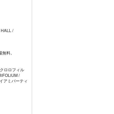
 HALL /
入場無料。
yle / クロロフィル
iFOLiUM /
ン / マイアミパーティ