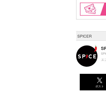
SPICER
S
SP
エ
ポスト