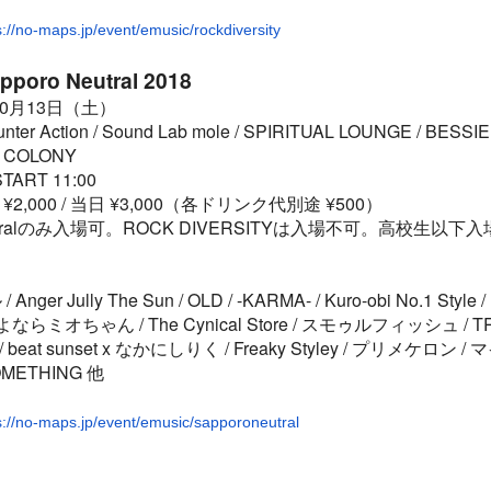
s://no-maps.jp/event/emusic/rockdiversity
pporo Neutral 2018
10月13日（土）
er Action / Sound Lab mole / SPIRITUAL LOUNGE / BESSIE
/ COLONY
START 11:00
¥2,000 / 当日 ¥3,000（各ドリンク代別途 ¥500）
Neutralのみ入場可。ROCK DIVERSITYは入場不可。高校生以下
ger Jully The Sun / OLD / -KARMA- / Kuro-obi No.1 St
 さよならミオちゃん / The Cynical Store / スモゥルフィッシュ / TR
/ beat sunset x なかにしりく / Freaky Styley / プリメケロ
SOMETHING 他
s://no-maps.jp/event/emusic/sapporoneutral