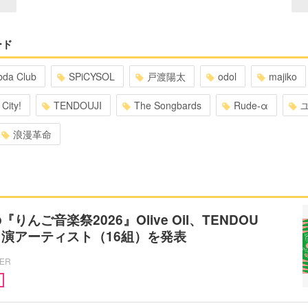
ード
bda Club
SPiCYSOL
戸渡陽太
odol
majiko
City!
TENDOUJI
The Songbards
Rude-α
浪漫革命
りんご音楽祭2026』Olive Oil、TENDOU
弾出演アーティスト（16組）を発表
CER