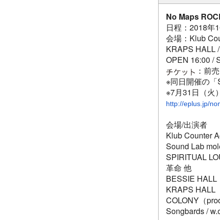
No Maps ROC
日程：2018年
会場：Klub Count
KRAPS HALL 
OPEN 16:00 / 
：前売 
※同日開催の「Sa
※7月31日（火
http://eplus.jp/
会場/出演者
Klub Counter 
Sound Lab m
SPIRITUAL L
革命 他
BESSIE HALL
KRAPS HALL
COLONY（pro
Songbards / w.