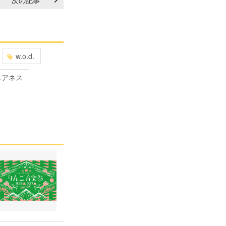
w.o.d.
ユアネス