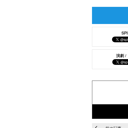
S
演劇 /
前の記事