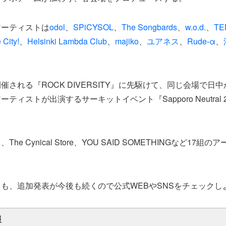
アーティストは
odol
、
SPiCYSOL
、
The Songbards
、
w.o.d.
、
TE
 City!
、
Helsinki Lambda Club
、
majiko
、
ユアネス
、
Rude-α
、
催される『ROCK DIVERSITY』に先駆けて、同じ会場で日
ティストが出演するサーキットイベント『Sapporo Neutral 
he Cynical Store、YOU SAID SOMETHINGなど17
も、追加発表が今後も続くので公式WEBやSNSをチェックし
報