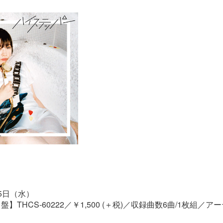
5日（水）
】THCS-60222／￥1,500 (＋税)／収録曲数6曲/1枚組／
ト