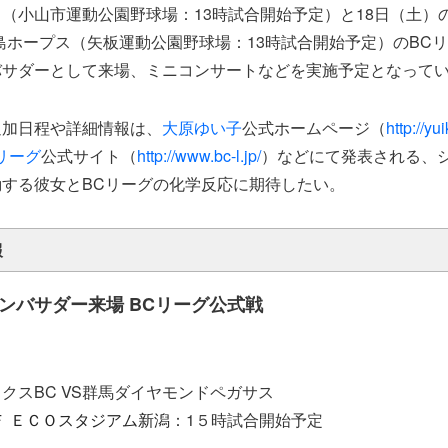
（小山市運動公園野球場：13時試合開始予定）と18日（土）
島ホープス（矢板運動公園野球場：13時試合開始予定）のBC
バサダーとして来場、ミニコンサートなどを実施予定となって
追加日程や詳細情報は、
大原ゆい子
公式ホームページ（
http://y
リーグ
公式サイト（
http://www.bc-l.jp/
）などにて発表される、
する彼女とBCリーグの化学反応に期待したい。
報
ンバサダー来場 BCリーグ公式戦
）
クスBC VS群馬ダイヤモンドペガサス
Ｆ ＥＣＯスタジアム新潟
：1５時試合開始予定