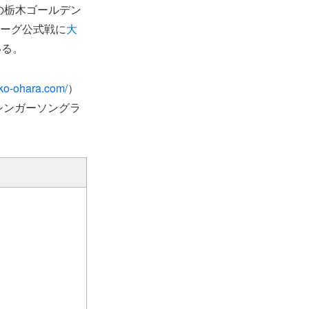
の栃木ゴールデン
リーグ公式戦に
大
いる。
uiko-ohara.com/
）
シンガーソングラ