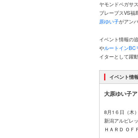
ヤモンドペガサス
ブレーブスVS福
原ゆい子
がアン
イベント情報の
や
ルートインBC
イターとして躍動
イベント情
大原ゆい子ア
8月1６日（木
新潟アルビレッ
ＨＡＲＤ ＯＦ