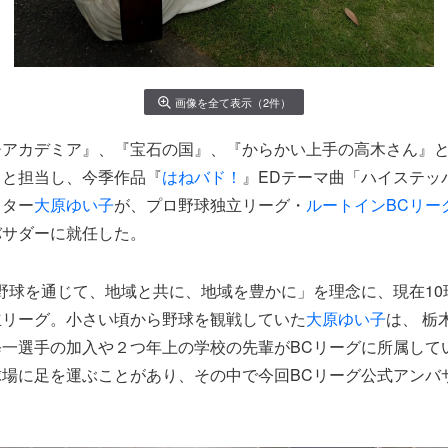
画像を全て表示（2件）
チアカデミア』、『宝石の国』、『からかい上手の高木さん』
々と担当し、今季作品『
はねバド！
』EDテーマ曲「ハイステッ
イター
大原ゆい子
が、プロ野球独立リーグ・
ルートインBCリー
バサダーに就任した。
野球を通じて、地域と共に、地域を豊かに」を理念に、現在10
立リーグ。小さい頃から野球を観戦していた
大原ゆい子
は、 栃
修一選手の加入や２つ年上の学校の先輩がBCリーグに所属して
球場に足を運ぶことがあり、その中で今回BCリーグ公式アンバ