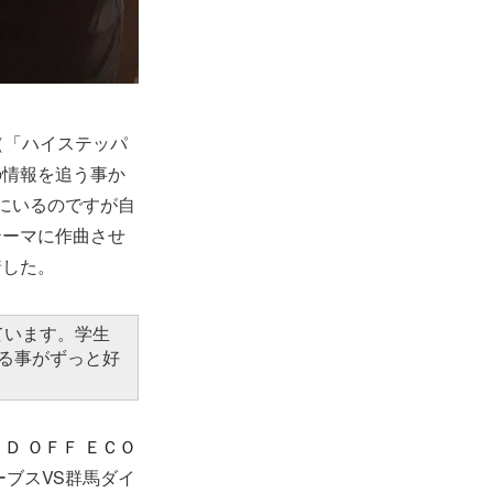
（「ハイステッパ
の情報を追う事か
にいるのですが自
テーマに作曲させ
着した。
ています。学生
る事がずっと好
Ｄ ＯＦＦ ＥＣＯ
ーブスVS群馬ダイ