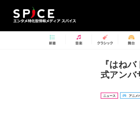
『はねバ
式アンバ
ニュース
アニメ/