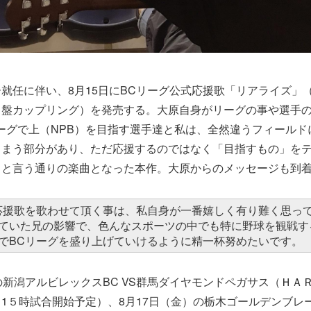
就任に伴い、8月15日にBCリーグ公式応援歌「リアライズ」
ト盤カップリング）を発売する。大原自身がリーグの事や選手
ーグで上（NPB）を目指す選手達と私は、全然違うフィールド
しまう部分があり、ただ応援するのではなく「目指すもの」を
」と言う通りの楽曲となった本作。大原からのメッセージも到
応援歌を歌わせて頂く事は、私自身が一番嬉しく有り難く思っ
ていた兄の影響で、色んなスポーツの中でも特に野球を観戦す
でBCリーグを盛り上げていけるように精一杯努めたいです。
の新潟アルビレックスBC VS群馬ダイヤモンドペガサス（
ＨＡＲ
：1５時試合開始予定）、8月17日（金）の栃木ゴールデンブレ