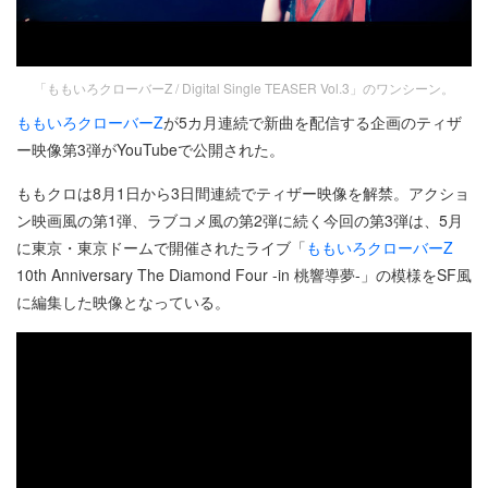
「ももいろクローバーZ / Digital Single TEASER Vol.3」のワンシーン。
ももいろクローバーZ
が5カ月連続で新曲を配信する企画のティザ
ー映像第3弾がYouTubeで公開された。
ももクロは8月1日から3日間連続でティザー映像を解禁。アクショ
ン映画風の第1弾、ラブコメ風の第2弾に続く今回の第3弾は、5月
に東京・東京ドームで開催されたライブ「
ももいろクローバーZ
10th Anniversary The Diamond Four -in 桃響導夢-」の模様をSF風
に編集した映像となっている。