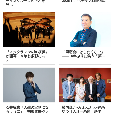
ーイズグループの“今”を
2026』、ベテラン3組の懐…
訊…
『スタクラ 2026 in 横浜』
「同窓会にはしたくない」
が開幕 今年も多彩なス
――15年ぶりに集う「第…
テ…
石井琢磨「人生の宝物にな
横内謙介×みょんふぁ×糸あ
るように」 初披露曲やレ
やつり人形一糸座 創作