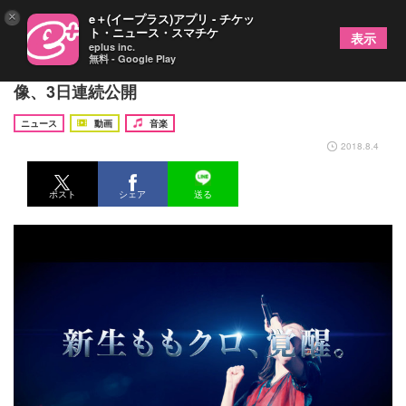
×
e＋(イープラス)アプリ - チケッ
ト・ニュース・スマチケ
表示
eplus inc.
無料 - Google Play
第3弾はSF風！ももクロ新曲配信企画のティザー映
像、3日連続公開
ニュース
動画
音楽
2018.8.4
ポスト
シェア
送る