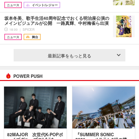
ニュース
イベント/レジャー
坂本冬美、歌手生活40周年記念でおくる明治座公演の
メインビジュアルが公開 一路真輝、中村梅雀ら出演
18:00 ｜ SPICER
ニュース
舞台
最新記事をもっと見る
POWER PUSH
82MAJOR 次世代K-POPボ
『SUMMER SONIC