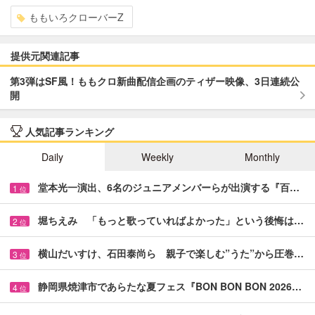
ももいろクローバーZ
提供元関連記事
第3弾はSF風！ももクロ新曲配信企画のティザー映像、3日連続公
開
人気記事ランキング
Daily
Weekly
Monthly
堂本光一演出、6名のジュニアメンバーらが出演する『百…
1
位
堀ちえみ 「もっと歌っていればよかった」という後悔は…
2
位
横山だいすけ、石田泰尚ら 親子で楽しむ”うた”から圧巻…
3
位
静岡県焼津市であらたな夏フェス『BON BON BON 2026…
4
位