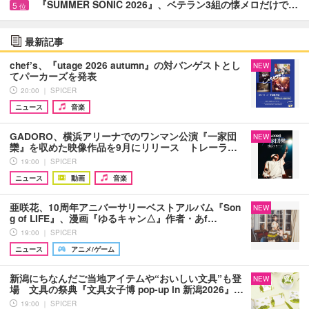
『SUMMER SONIC 2026』、ベテラン3組の懐メロだけで…
5
位
最新記事
chef’s、『utage 2026 autumn』の対バンゲストとし
NEW
てパーカーズを発表
20:00 ｜ SPICER
ニュース
音楽
GADORO、横浜アリーナでのワンマン公演『一家団
NEW
欒』を収めた映像作品を9月にリリース トレーラ…
19:00 ｜ SPICER
ニュース
動画
音楽
亜咲花、10周年アニバーサリーベストアルバム『Son
NEW
g of LIFE』、漫画『ゆるキャン△』作者・あf…
19:00 ｜ SPICER
ニュース
アニメ/ゲーム
新潟にちなんだご当地アイテムや“おいしい文具”も登
NEW
場 文具の祭典『文具女子博 pop-up in 新潟2026』…
19:00 ｜ SPICER