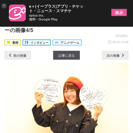
×
e＋(イープラス)アプリ - チケッ
ト・ニュース・スマチケ
表示
eplus inc.
無料 - Google Play
桃井はるこ、三年ぶりのアルバム発売、インタビュ
ーの画像4/5
SPICER+
2015.10.28
動画
インタビュー
アニメ/ゲーム
前の画像
記事に戻る
次の画像