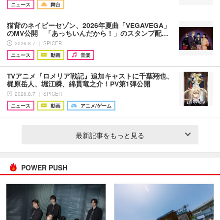
ニュース
舞台
猫背のネイビーセゾン、2026年夏曲「VEGAVEGA」
のMV公開 「あっちいんだから！」のスタンプ配…
2026.8.7 ｜ SPICER
ニュース
動画
音楽
TVアニメ『ロメリア戦記』追加キャストに千葉翔也、
梶原岳人、堀江瞬、綿貫竜之介！PV第1弾公開
2026.8.7 ｜ SPICER
ニュース
動画
アニメ/ゲーム
最新記事をもっと見る
POWER PUSH