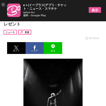
×
e＋(イープラス)アプリ - チケッ
ト・ニュース・スマチケ
表示
eplus inc.
無料 - Google Play
ボン・ジョヴィ来日記念 公式Tシャツを1名様にプ
レゼント
ニュース
音楽
2018.8.8
ポスト
シェア
送る