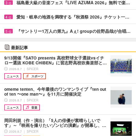
福島最大級の音楽フェス『LIVE AZUMA 2026』無料で楽…
3
位
愛知・岐阜の地酒を満喫する『秋酒祭 2026』チケット一…
4
位
『サントリー1万人の第九』Aぇ! groupの佐野晶哉が合唱…
5
位
最新記事
9/13開催『SATO presents 高校野球女子選抜vsイチ
ロー選抜 KOBE CHIBEN』に習志野高校吹奏楽部と…
2026.8.7 ｜ SPICER
ニュース
スポーツ
omeme tenten、今年最後のワンマンライブ『ten out
of ten 〜one man〜』を11月に開催決定
2026.8.7 ｜ SPICER
ニュース
音楽
岡田利規（作・演出）「5人の俳優が素晴らしいで
す」～『映画を撮りたいゾンビの演劇』が開幕し、…
2026.8.7 ｜ SPICER