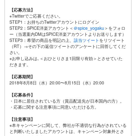
【応募方法】
※Twitterでご応募ください。
STEP1：お持ちのTwitterアカウントにログイン
STEP2：SPICE洋楽アカウント＜
＠spice_yogaku
＞をフォロ
ー（当選案内DMはSPICE洋楽アカウントよりお送りします）
STEP3：希望の商品を明記の上、
該当ツイート
をリツイート
（RT）→その下の返信ツイートのアンケートに回答してくだ
さい。
※お申し込みは､＜おひとりさま1回限り有効＞とさせていた
だきます。
【応募期間】
2018年8月8日（水）20:00〜8月15日（水）20:00
【応募条件】
・日本に居住されている方（賞品配送先が日本国内の方）。
・応募に関する注意事項に同意いただける方。
【注意事項】
※本キャンペーンに関して、弊社が不適切な行為がされている
と判断いたしましたアカウントは、キャンペーン対象外とさ