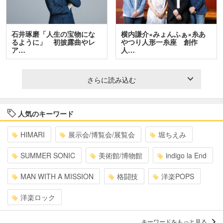
石井琢磨「人生の宝物にな
横内謙介×みょんふぁ×糸あ
るように」 初披露曲やレ
やつり人形一糸座 創作
ア…
人…
さらに読み込む
人気のキーワード
HIMARI
展示会/博覧会/展覧会
堀ちえみ
SUMMER SONIC
美術館/博物館
indigo la End
MAN WITH A MISSION
格闘技
洋楽POPS
洋楽ロック
キーワードをもっと見る