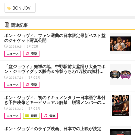
BON JOVI
関連記事
ボン・ジョヴィ、ファン選曲の日本限定最新ベスト盤
のジャケット写真公開
2024.9.6 ｜ SPICER
ニュース
音楽
「盆ジョヴィ」発祥の地、中野駅前大盆踊り大会でボ
ン・ジョヴィグッズ販売＆特製うちわ1万枚の無料…
2024.7.31 ｜ SPICER
ニュース
音楽
ボン・ジョヴィ、初のドキュメンタリー日本語字幕付
き予告映像とキービジュアル解禁 脱退メンバーの…
2024.3.19 ｜ SPICER
ニュース
動画
音楽
ボン・ジョヴィのライブ映画、日本での上映が決定