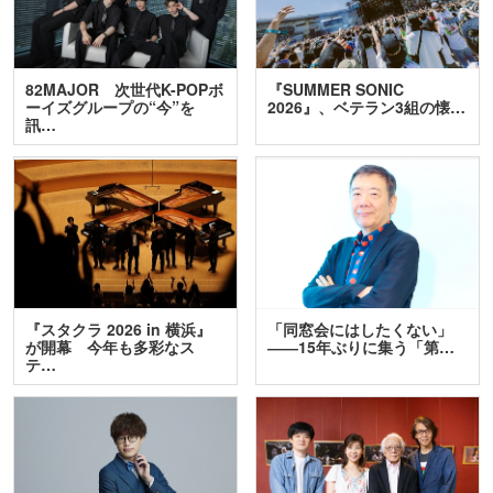
82MAJOR 次世代K-POPボ
『SUMMER SONIC
ーイズグループの“今”を
2026』、ベテラン3組の懐…
訊…
『スタクラ 2026 in 横浜』
「同窓会にはしたくない」
が開幕 今年も多彩なス
――15年ぶりに集う「第…
テ…