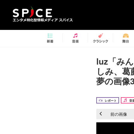
luz「
しみ、葛
夢の画像3
レポート
音
前の画像