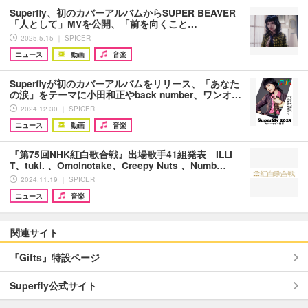
Superfly、初のカバーアルバムからSUPER BEAVER
「人として」MVを公開、「前を向くこと…
2025.5.15 ｜ SPICER
ニュース
動画
音楽
Superflyが初のカバーアルバムをリリース、「あなた
の涙」をテーマに小田和正やback number、ワンオ…
2024.12.30 ｜ SPICER
ニュース
動画
音楽
『第75回NHK紅白歌合戦』出場歌手41組発表 ILLI
T、tuki. 、Omoinotake、Creepy Nuts 、Numb…
2024.11.19 ｜ SPICER
ニュース
音楽
関連サイト
『Gifts』特設ページ
Superfly公式サイト