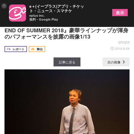
×
e＋(イープラス)アプリ - チケッ
ト・ニュース・スマチケ
表示
eplus inc.
無料 - Google Play
入江雅人がホストを務める『ゾンビフェス THE
END OF SUMMER 2018』豪華ラインナップが渾身
のパフォーマンスを披露の画像1/13
SPICER
2018.8.29
レポート
舞台
記事に戻る
次の画像