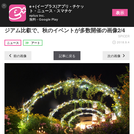
×
e＋(イープラス)アプリ - チケッ
ト・ニュース・スマチケ
表示
eplus inc.
無料 - Google Play
フランス印象派がモチーフの庭園・ガーデンミュー
ジアム比叡で、秋のイベントが多数開催の画像2/4
SPICER
2018.9.4
ニュース
アート
前の画像
記事に戻る
次の画像