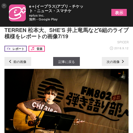
×
e＋(イープラス)アプリ - チケッ
ト・ニュース・スマチケ
表示
eplus inc.
無料 - Google Play
『FM802 弾き語り部』夏季演奏会でLAMP IN
TERREN 松本大、SHE’S 井上竜馬など6組のライブ
模様をレポートの画像7/19
SPICER
2018.9.12
レポート
音楽
前の画像
記事に戻る
次の画像