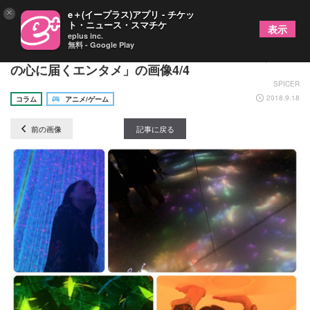
×
e＋(イープラス)アプリ - チケッ
ト・ニュース・スマチケ
表示
eplus inc.
無料 - Google Play
“Hikaru”のただのヲタ活 Vol.4 芸術の秋に思う「人
の心に届くエンタメ」の画像4/4
SPICER
2018.9.18
コラム
アニメ/ゲーム
前の画像
記事に戻る