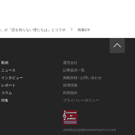
ドマン)」が『恋を知らない僕たちは』とコラボ
画像2/4
- 動画
運営会社
- ニュース
記事提供一覧
- インタビュー
掲載依頼 / お問い合わせ
- レポート
採用情報
- コラム
利用規約
- 特集
プライバシーポリシー
JASRAC許諾第9008487009Y31018号