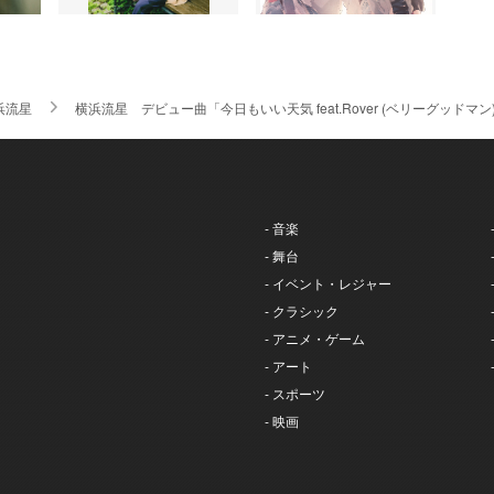
浜流星
横浜流星 デビュー曲「今日もいい天気 feat.Rover (ベリーグッ
- 音楽
- 舞台
- イベント・レジャー
- クラシック
- アニメ・ゲーム
- アート
- スポーツ
- 映画