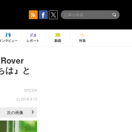
over
ちは』と
SPICER
2018.9.13
次の画像