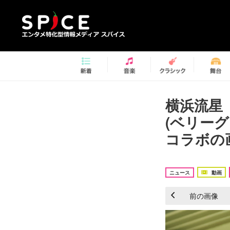
横浜流星 
(ベリー
コラボの画
ニュース
動画
前の画像