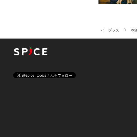
イープラス
横