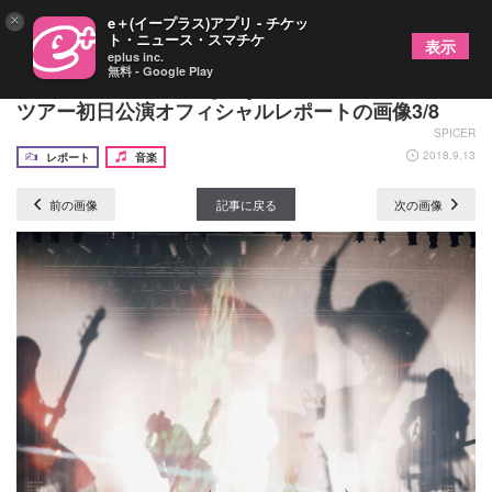
×
e＋(イープラス)アプリ - チケッ
ト・ニュース・スマチケ
表示
eplus inc.
無料 - Google Play
BAND-MAID 新曲「glory」をライブ初披露、全国
ツアー初日公演オフィシャルレポートの画像3/8
SPICER
2018.9.13
レポート
音楽
前の画像
記事に戻る
次の画像