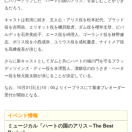
にパワーアップした「ハートの国のアリス」を楽しむことができ
るだろう。
キャストは初演に続き、主人公・アリス役を松本妃代、ブラッド
役を吉岡佑、エリオット役を磯貝龍虎、ダム役を櫻井圭登、ビバ
ルディを石井美絵子、エース役を碕理人、ゴーランド役を林野健
志、ボリス役を小西成弥、ユリウス役を成松慶彦、ナイトメア役
を髙﨑俊吾が演じる。
さらに新キャストとしてダムと共にハートの城の門を守るブラッ
ディツインズ・ディー役を水澤賢人、潔癖症の白うさぎ・ペータ
ー役を秋元龍太朗が演じることが決定している。
なお、10月31日(土)10：00よりイープラスにて最速プレオーダー
受付が開始となる。
イベント情報
ミュージカル「ハートの国のアリス～The Best