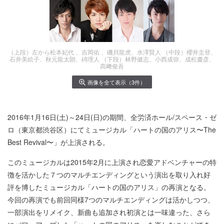
（上段）左から松本妃代 、吉岡佑 、磯貝龍虎、水澤賢人 （中段）櫻井圭登、
石井美絵子、秋元龍太朗、碕理人 （下段）林野健志、小西成弥、成松慶彦、
髙﨑俊吾
画像を全て表示（3件）
2016年1月16日(土)～24日(日)の期間、全労済ホール/スペース・ゼ
ロ（東京都渋谷区）にてミュージカル「ハートの国のアリス〜The
Best Revival〜」が上演される。
このミュージカルは2015年2月に上演され恋愛アドベンチャーの特
徴を活かした７つのマルチエンディングという演出を取り入れ好
評を博したミュージカル「ハートの国のアリス」の再演となる。
今回の再演でも前回同様7つのマルチエンディングは活かしつつ、
一部演出をリメイク、新曲も追加され初演とは一味違った、さら