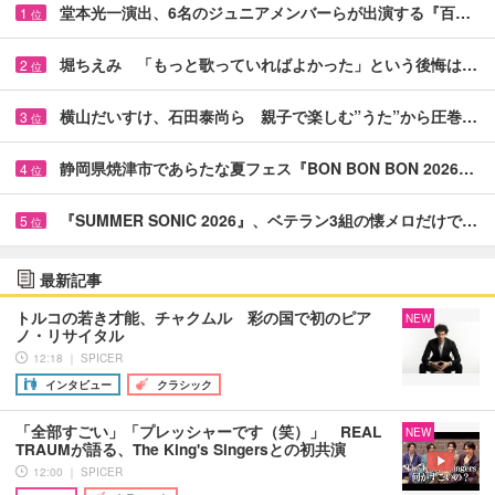
堂本光一演出、6名のジュニアメンバーらが出演する『百…
1
位
堀ちえみ 「もっと歌っていればよかった」という後悔は…
2
位
横山だいすけ、石田泰尚ら 親子で楽しむ”うた”から圧巻…
3
位
静岡県焼津市であらたな夏フェス『BON BON BON 2026…
4
位
『SUMMER SONIC 2026』、ベテラン3組の懐メロだけで…
5
位
最新記事
トルコの若き才能、チャクムル 彩の国で初のピア
NEW
ノ・リサイタル
12:18 ｜ SPICER
インタビュー
クラシック
「全部すごい」「プレッシャーです（笑）」 REAL
NEW
TRAUMが語る、The King's Singersとの初共演
12:00 ｜ SPICER