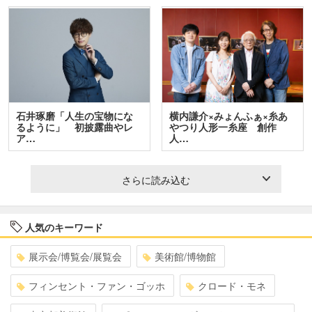
石井琢磨「人生の宝物にな
横内謙介×みょんふぁ×糸あ
るように」 初披露曲やレ
やつり人形一糸座 創作
ア…
人…
さらに読み込む
人気のキーワード
展示会/博覧会/展覧会
美術館/博物館
フィンセント・ファン・ゴッホ
クロード・モネ