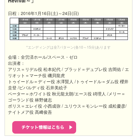
Revival～」
日程：2016年1月16日(土)～24日(日)
*エンディングは全7パターン(各10～15分)あります
会場：全労済ホール/スペース・ゼロ
出演者：
アリス＝リデル役 松本妃代 / ブラッド＝デュプレ役 吉岡佑 / エ
リオット＝マーチ役 磯貝龍虎
トゥイードル＝ディー役 水澤賢人 /トゥイードル＝ダム役 櫻井
圭登 /ビバルディ役 石井美絵子
ペーター＝ホワイト役 秋元龍太朗/エース役 碕理人 /メリー＝
ゴーランド役 林野健志
ボリス＝エレイ役 小西成弥 / ユリウス＝モンレー役 成松慶彦/
ナイトメア役 髙﨑俊吾