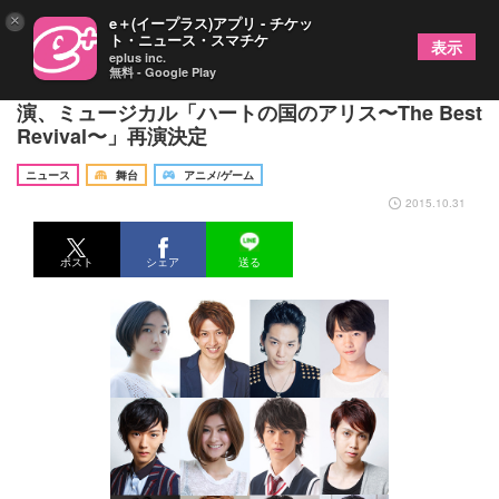
×
e＋(イープラス)アプリ - チケッ
ト・ニュース・スマチケ
表示
eplus inc.
無料 - Google Play
秋元龍太朗、林野健志、碕理人、小西成弥など出
演、ミュージカル「ハートの国のアリス〜The Best
Revival〜」再演決定
ニュース
舞台
アニメ/ゲーム
2015.10.31
ポスト
シェア
送る