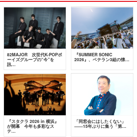
82MAJOR 次世代K-POPボ
『SUMMER SONIC
ーイズグループの“今”を
2026』、ベテラン3組の懐…
訊…
『スタクラ 2026 in 横浜』
「同窓会にはしたくない」
が開幕 今年も多彩なス
――15年ぶりに集う「第…
テ…