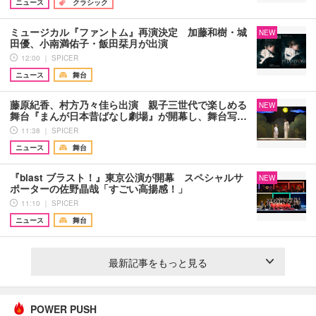
ニュース
クラシック
ミュージカル『ファントム』再演決定 加藤和樹・城
NEW
田優、小南満佑子・飯田栞月が出演
12:00 ｜ SPICER
ニュース
舞台
藤原紀香、村方乃々佳ら出演 親子三世代で楽しめる
NEW
舞台『まんが日本昔ばなし劇場』が開幕し、舞台写…
11:38 ｜ SPICER
ニュース
舞台
『blast ブラスト！』東京公演が開幕 スペシャルサ
NEW
ポーターの佐野晶哉「すごい高揚感！」
11:10 ｜ SPICER
ニュース
舞台
最新記事をもっと見る
POWER PUSH