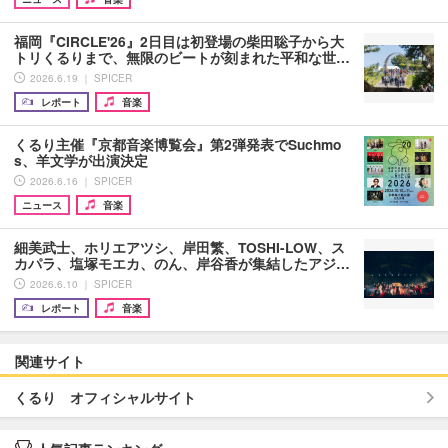
福岡『CIRCLE'26』2日目は初登場の柴田聡子から大
トリくるりまで、無限のビートが刻まれた平和な世…
2026.6.19 ｜ SPICER
レポート
音楽
くるり主催『京都音楽博覧会』第2弾発表でSuchmo
s、羊文学が出演決定
2026.6.16 ｜ SPICER
ニュース
音楽
細美武士、ホリエアツシ、岸田繁、TOSHI-LOW、ス
カパラ、塩塚モエカ、のん、岸谷香が集結したアジ…
2026.6.10 ｜ SPICER
レポート
音楽
関連サイト
くるり オフィシャルサイト