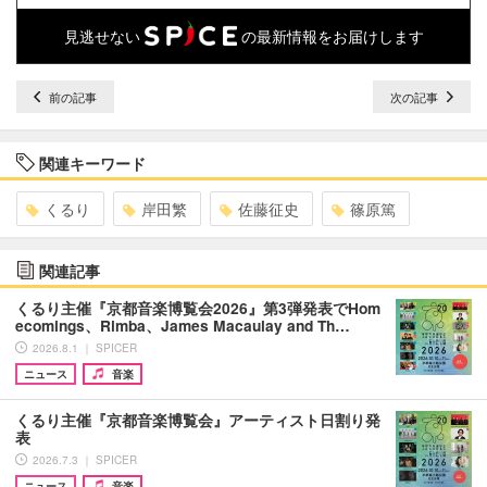
見逃せない
の最新情報をお届けします
前の記事
次の記事
関連キーワード
くるり
岸田繁
佐藤征史
篠原篤
関連記事
くるり主催『京都音楽博覧会2026』第3弾発表でHom
ecomings、Rimba、James Macaulay and Th…
2026.8.1 ｜ SPICER
ニュース
音楽
くるり主催『京都音楽博覧会』アーティスト日割り発
表
2026.7.3 ｜ SPICER
ニュース
音楽