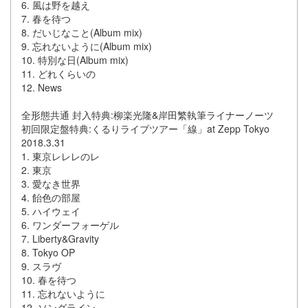
6. 風は野を越え
7. 春を待つ
8. だいじなこと(Album mix)
9. 忘れないように(Album mix)
10. 特別な日(Album mix)
11. どれくらいの
12. News
全形態共通 封入特典:柳楽光隆&岸田繁執筆ライナーノーツ
初回限定盤特典:くるりライブツアー「線」at Zepp Tokyo
2018.3.31
1. 東京レレレのレ
2. 東京
3. 愛なき世界
4. 飴色の部屋
5. ハイウェイ
6. ワンダーフォーゲル
7. Liberty&Gravity
8. Tokyo OP
9. スラヴ
10. 春を待つ
11. 忘れないように
12. ソングライン