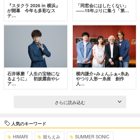
『スタクラ 2026 in 横浜』
「同窓会にはしたくない」
が開幕 今年も多彩なス
――15年ぶりに集う「第…
テ…
石井琢磨「人生の宝物にな
横内謙介×みょんふぁ×糸あ
るように」 初披露曲やレ
やつり人形一糸座 創作
ア…
人…
さらに読み込む
人気のキーワード
HIMARI
堀ちえみ
SUMMER SONIC