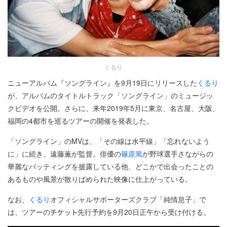
くるり
ニューアルバム『ソングライン』を9月19日にリリースした
くるり
が、アルバムのタイトルトラック「ソングライン」のミュージッ
クビデオを公開。さらに、来年2019年5月に東京、名古屋、大阪、
福岡の4都市を巡るツアーの開催を発表した。
「ソングライン」のMVは、「その線は水平線」「忘れないよう
に」に続き、遠藤薫が監督。俳優の
篠原篤
が野球選手さながらの
華麗なバッティングを披露している他、どこかで出会ったことの
あるものや風景が散りばめられた映像に仕上がっている。
なお、
くるり
オフィシャルサポーターズクラブ「純情息子」で
は、ツアーの
先行予約を9月20日正午から受け付ける。