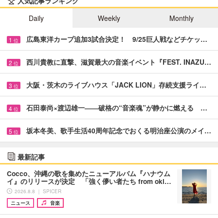
人気記事ランキング
Daily
Weekly
Monthly
広島東洋カープ追加3試合決定！ 9/25巨人戦などチケッ…
1
位
西川貴教に直撃、滋賀最大の音楽イベント『FEST. INAZU…
2
位
大阪・茨木のライブハウス「JACK LION」存続支援ライ…
3
位
石田泰尚×渡辺雄一――破格の“音楽魂”が静かに燃える …
4
位
坂本冬美、歌手生活40周年記念でおくる明治座公演のメイ…
5
位
最新記事
Cocco、沖縄の歌を集めたニューアルバム『ハナウム
イ』のリリースが決定 「強く儚い者たち from oki…
2026.8.8 ｜ SPICER
ニュース
音楽