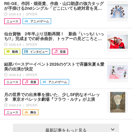
RE-GE、作詞・畑亜貴、作曲・山口朗彦の強力タッグ
が手掛ける2ndシングル「どこにいても絶対君を見…
2026.8.8 ｜ SPICER
ニュース
アニメ/ゲーム
仙台貨物 2年半ぶり活動再開！ 新曲「いっち! いっ
ち!!」完成までの紆余曲折、トゥアーの見どころと…
2026.8.8 ｜ SPICER
動画
インタビュー
音楽
結那バースデーイベント2026のゲストで斉藤朱夏＆愛
美の出演が決定
2026.8.8 ｜ SPICER
ニュース
音楽
アニメ/ゲーム
月の世界での出来事を描いた、少しSF的なオペレッ
タ 東京オペレッタ劇場『フラウ・ルナ』が上演
2026.8.8 ｜ SPICER
ニュース
舞台
最新記事をもっと見る