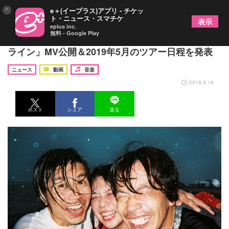
×
e＋(イープラス)アプリ - チケッ
ト・ニュース・スマチケ
表示
eplus inc.
無料 - Google Play
くるり 篠原篤が華麗にバッティングする「ソング
ライン」MV公開＆2019年5月のツアー日程を発表
ニュース
動画
音楽
2018.9.19
ポスト
シェア
送る