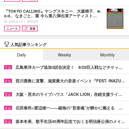
『TOKYO CALLING』ヤングスキニー、大森靖子、w.
o.d.、なきごと、紫 今ら第八弾出演アーティスト…
2025.8.14 ｜ SPICER
ニュース
音楽
人気記事ランキング
Daily
Weekly
Monthly
広島東洋カープ追加3試合決定！ 9/25巨人戦などチケッ…
1
位
西川貴教に直撃、滋賀最大の音楽イベント『FEST. INAZU…
2
位
大阪・茨木のライブハウス「JACK LION」存続支援ライ…
3
位
石田泰尚×渡辺雄一――破格の“音楽魂”が静かに燃える …
4
位
坂本冬美、歌手生活40周年記念でおくる明治座公演のメイ…
5
位