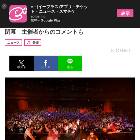
×
e＋(イープラス)アプリ - チケッ
ト・ニュース・スマチケ
表示
eplus inc.
無料 - Google Play
『TOKYO CALLING 2018』3回目の開催も大盛況で
閉幕 主催者からのコメントも
ニュース
音楽
2018.9.19
ポスト
シェア
送る