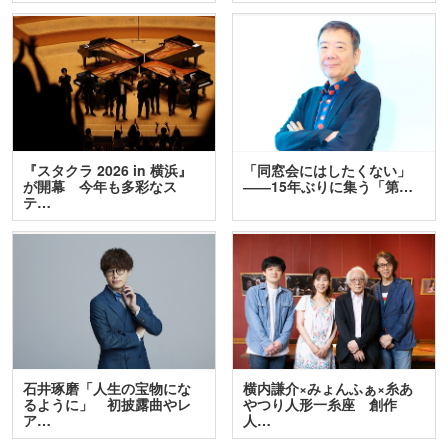
『スタクラ 2026 in 横浜』
「同窓会にはしたくない」
が開幕 今年も多彩なス
――15年ぶりに集う「第…
テ…
石井琢磨「人生の宝物にな
横内謙介×みょんふぁ×糸あ
るように」 初披露曲やレ
やつり人形一糸座 創作
ア…
人…