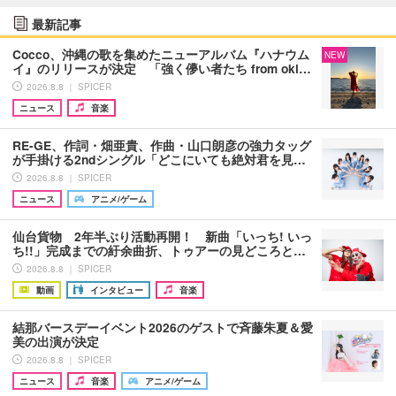
最新記事
Cocco、沖縄の歌を集めたニューアルバム『ハナウム
NEW
イ』のリリースが決定 「強く儚い者たち from oki…
2026.8.8 ｜ SPICER
ニュース
音楽
RE-GE、作詞・畑亜貴、作曲・山口朗彦の強力タッグ
が手掛ける2ndシングル「どこにいても絶対君を見…
2026.8.8 ｜ SPICER
ニュース
アニメ/ゲーム
仙台貨物 2年半ぶり活動再開！ 新曲「いっち! いっ
ち!!」完成までの紆余曲折、トゥアーの見どころと…
2026.8.8 ｜ SPICER
動画
インタビュー
音楽
結那バースデーイベント2026のゲストで斉藤朱夏＆愛
美の出演が決定
2026.8.8 ｜ SPICER
ニュース
音楽
アニメ/ゲーム