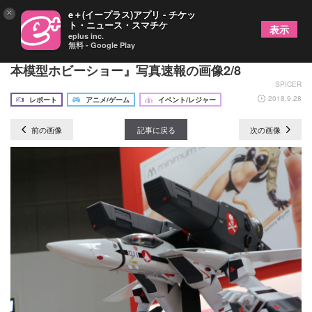
×
e＋(イープラス)アプリ - チケッ
ト・ニュース・スマチケ
表示
eplus inc.
無料 - Google Play
29日から一般公開！子どももマニアも嬉しい『全日
本模型ホビーショー』写真速報の画像2/8
SPICER
2018.9.28
レポート
アニメ/ゲーム
イベント/レジャー
前の画像
記事に戻る
次の画像