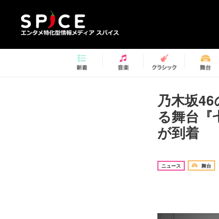
乃木坂4
る舞台『
が到着
ニュース
舞台