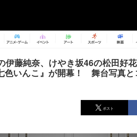
6の伊藤純奈、けやき坂46の松田好
七色いんこ』が開幕！ 舞台写真と
ポスト