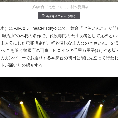
（C)舞台「七色いんこ」製作委員会
画像を全て表示（8件）
木）に AiiA 2.5 Theater Tokyo にて、舞台『七色いんこ』
手塚治虫”の不朽の名作で、代役専門の天才役者として泥棒とい
を主人公にした犯罪活劇だ。軽妙洒脱な主人公の七色いんこを
いんこを追う警視庁の刑事、ヒロインの千里万里子はけやき坂 4
けのカンパニーでお送りする本舞台の初日公演に先立って行わ
ントが届いたの紹介する。