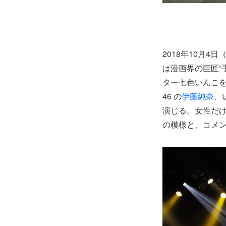
2018年10月4日（
は漫画界の巨匠“
ター七色いんこ
46 の
伊藤純奈
、
演じる。女性だ
の模様と、コメ