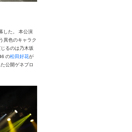
が開幕した。 本公演
う異色のキャラク
演じるのは乃木坂
6 の
松田好花
が
れた公開ゲネプロ