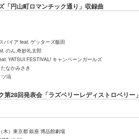
ズ「円山町ロマンチック通り」収録曲
スパイア feat. ゲッターズ飯田
eat. のん,奇妙礼太郎
ure feat. YATSUI FESTIVAL! キャンペーンガールズ
at. たなかみさき
 ナイツ塙
ク第28回発表会「ラズベリーレディストロベリー
1日（木）東京都 銀座 博品館劇場