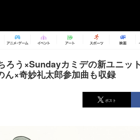
ちろう×Sundayカミデの新ユニッ
のん×奇妙礼太郎参加曲も収録
ポスト