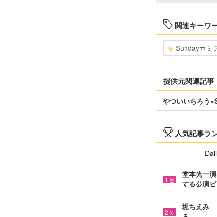
関連キーワ
Sundayカミ
提供元関連記事
やついいちろう×
人気記事ラ
Dail
堂本光一演
1
位
する公演ビ
堀ちえみ 
2
位
る