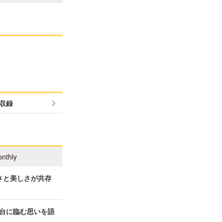
収録
nthly
さと美しさが共存
台に臨む思いを語