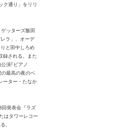
チック通り」をリリ
・ゲッターズ飯田
デレラ」、オーデ
らりと田中しろめ
収録される。また
独公演｢ピアノ
 君は僕の最高の夜のベ
ストレーター・たなか
8回発表会『ラズ
またはタワーレコー
れる。