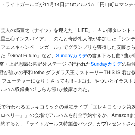
・ライトガールズが11月14日に1stアルバム「円山町ロマン
芸人の塙宣之（ナイツ）を迎えた「LIFE」、占い師タレント
五星三心インスパイア」、のんと奇妙礼太郎が参加した「シン
いフェスキャンペーンガール」でグランプリを獲得した安藤き
Great Future」など、
Sundayカミデ
の書き下ろし曲7曲が
東京・上野恩賜公園野外ステージで行われた
Sundayカミデ
の単
ecial～君が誰かの平和 tothe ダラダラ天王寺ストーリーTHIS IS
in the フューチャーになりくさっても!!!～｣には、やついとイラ
ルバム収録曲の｢しらん節｣が披露された。
阪で行われるエレキコミックの単独ライブ「エレキコミック第2
ロベリー』」の会場でアルバムを前金予約するか、Amazon
予約すると、「ライトガールズ特製缶バッジ」がプレゼントさ