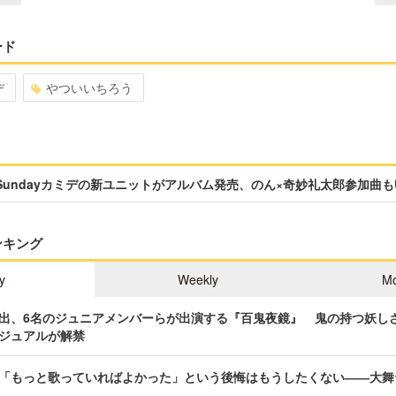
ード
デ
やついいちろう
Sundayカミデの新ユニットがアルバム発売、のん×奇妙礼太郎参加曲も
ンキング
y
Weekly
Mo
出、6名のジュニアメンバーらが出演する『百鬼夜鏡』 鬼の持つ妖し
ジュアルが解禁
「もっと歌っていればよかった」という後悔はもうしたくない――大舞