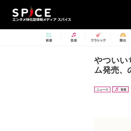
やついい
ム発売、
ニュース
音楽