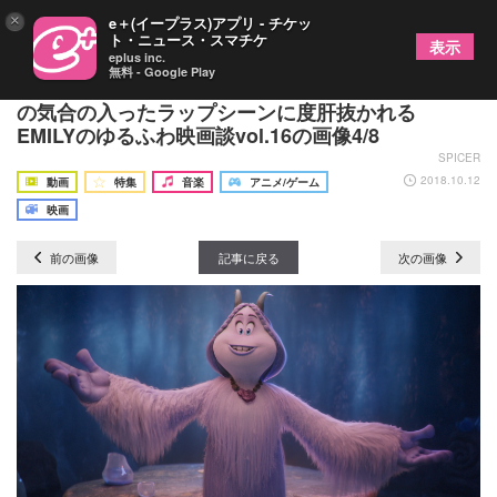
×
e＋(イープラス)アプリ - チケッ
ト・ニュース・スマチケ
表示
eplus inc.
無料 - Google Play
『スモールフット』モジャかわキュンキュン！から
の気合の入ったラップシーンに度肝抜かれる
EMILYのゆるふわ映画談vol.16の画像4/8
SPICER
2018.10.12
動画
特集
音楽
アニメ/ゲーム
映画
前の画像
記事に戻る
次の画像