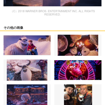
（C）2018 WARNER BROS. ENTERTAINMENT INC. ALL RIGHTS
RESERVED.
その他の画像