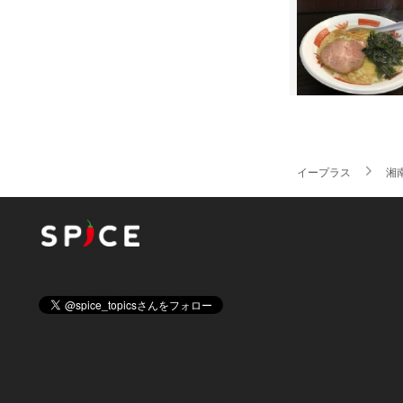
イープラス
湘