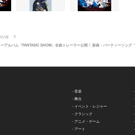
バソロ
アルバム『FANTASIC SHOW』全曲トレーラー公開！ 新曲・パーティーソング「C
- 音楽
- 舞台
- イベント・レジャー
- クラシック
- アニメ・ゲーム
- アート