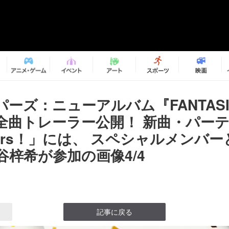
ーズ：ニューアルバム『FANTASI
』全曲トレーラー公開！ 新曲・パー
ers！」には、 スペシャルメンバ
 澁谷梓希が参加の画像4/4
記事に戻る