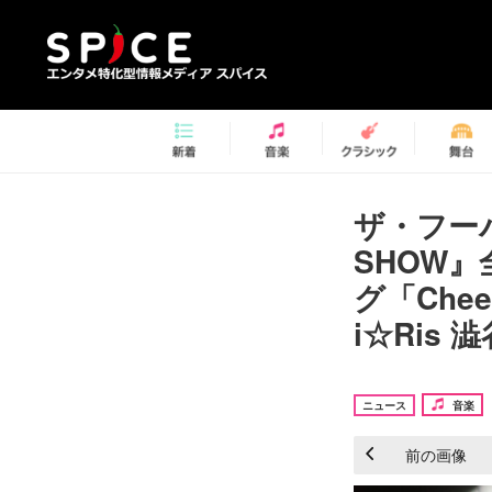
ザ・フーパ
SHOW
グ「Che
i☆Ris
ニュース
音楽
前の画像