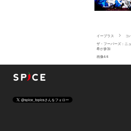
イープラス
コ
ザ・フーパーズ：ニュー
希が参加
画像4/4