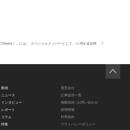
heers！」には、 スペシャルメンバーとして、i☆Ris 澁谷梓
- 動画
運営会社
- ニュース
記事提供一覧
- インタビュー
掲載依頼 / お問い合わせ
- レポート
採用情報
- コラム
利用規約
- 特集
プライバシーポリシー