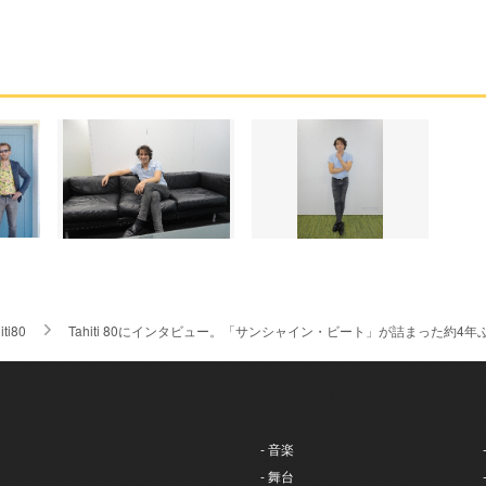
iti80
Tahiti 80にインタビュー。「サンシャイン・ビート」が詰まった約
- 音楽
- 舞台