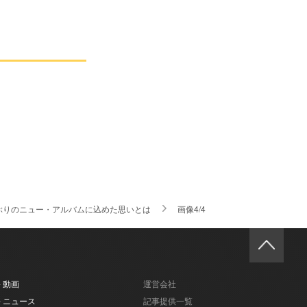
4年ぶりのニュー・アルバムに込めた思いとは
画像4/4
- 動画
運営会社
- ニュース
記事提供一覧