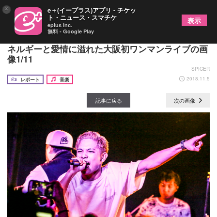
×
e＋(イープラス)アプリ - チケッ
ト・ニュース・スマチケ
表示
eplus inc.
無料 - Google Play
Rude-α「俺の夢は人の夢になることです」 ーーエ
ネルギーと愛情に溢れた大阪初ワンマンライブの画
像1/11
SPICER
2018.11.5
レポート
音楽
記事に戻る
次の画像