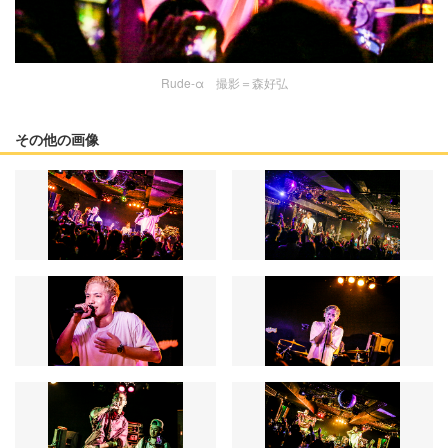
Rude-α 撮影＝森好弘
その他の画像