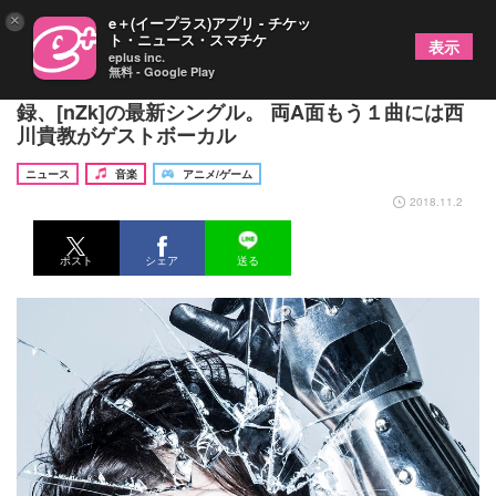
×
e＋(イープラス)アプリ - チケッ
ト・ニュース・スマチケ
表示
eplus inc.
無料 - Google Play
LiSA参加の『機動戦士ガンダムＮＴ』主題歌収
録、[nZk]の最新シングル。 両A面もう１曲には西
川貴教がゲストボーカル
ニュース
音楽
アニメ/ゲーム
2018.11.2
ポスト
シェア
送る