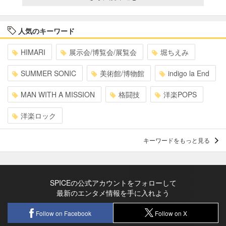
人気のキーワード
HIMARI
展示会/博覧会/展覧会
堀ちえみ
SUMMER SONIC
美術館/博物館
indigo la End
MAN WITH A MISSION
格闘技
洋楽POPS
洋楽ロック
キーワードをもっと見る
SPICEの公式アカウントをフォローして
最新のエンタメ情報を手に入れよう
Follow on Facebook
Follow on X