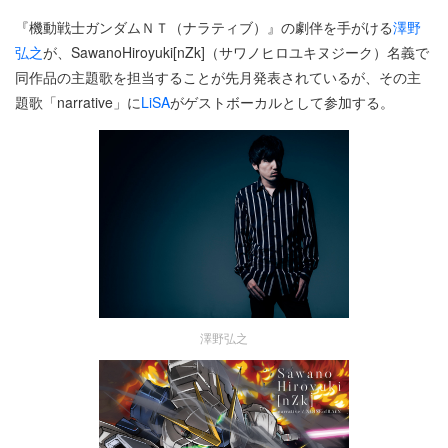
『機動戦士ガンダムＮＴ（ナラティブ）』の劇伴を手がける
澤野
弘之
が、SawanoHiroyuki[nZk]（サワノヒロユキヌジーク）名義で
同作品の主題歌を担当することが先月発表されているが、その主
題歌「narrative」に
LiSA
がゲストボーカルとして参加する。
澤野弘之