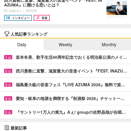
AZUMA』に懸ける思いとは？
2026.8.6 ｜ SPICER
インタビュー
音楽
人気記事ランキング
Daily
Weekly
Monthly
坂本冬美、歌手生活40周年記念でおくる明治座公演のメイ…
1
位
西川貴教に直撃、滋賀最大の音楽イベント『FEST. INAZU…
2
位
福島最大級の音楽フェス『LIVE AZUMA 2026』無料で楽…
3
位
愛知・岐阜の地酒を満喫する『秋酒祭 2026』チケット一…
4
位
『サントリー1万人の第九』Aぇ! groupの佐野晶哉が合唱…
5
位
最新記事