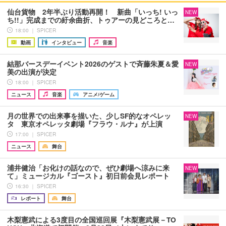
仙台貨物 2年半ぶり活動再開！ 新曲「いっち! いっ
NEW
ち!!」完成までの紆余曲折、トゥアーの見どころと…
18:00 ｜ SPICER
動画
インタビュー
音楽
結那バースデーイベント2026のゲストで斉藤朱夏＆愛
NEW
美の出演が決定
18:00 ｜ SPICER
ニュース
音楽
アニメ/ゲーム
月の世界での出来事を描いた、少しSF的なオペレッ
NEW
タ 東京オペレッタ劇場『フラウ・ルナ』が上演
17:00 ｜ SPICER
ニュース
舞台
浦井健治「お化けの話なので、ぜひ劇場へ涼みに来
NEW
て」ミュージカル『ゴースト』初日前会見レポート
16:30 ｜ SPICER
レポート
舞台
木梨憲武による3度目の全国巡回展『木梨憲武展－TO