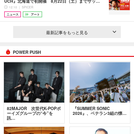
UCH』北海道で初開催 8月22日（土）までサッ…
12:10 ｜ SPICER
ニュース
アート
最新記事をもっと見る
POWER PUSH
82MAJOR 次世代K-POPボ
『SUMMER SONIC
ーイズグループの“今”を
2026』、ベテラン3組の懐…
訊…