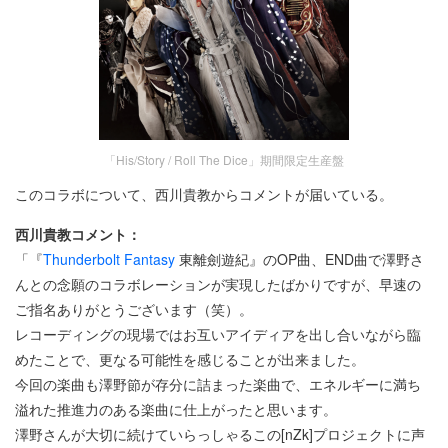
「His/Story / Roll The Dice」期間限定生産盤
このコラボについて、西川貴教からコメントが届いている。
西川貴教コメント：
「『
Thunderbolt Fantasy
東離劍遊紀』のOP曲、END曲で澤野さ
んとの念願のコラボレーションが実現したばかりですが、早速の
ご指名ありがとうございます（笑）。
レコーディングの現場ではお互いアイディアを出し合いながら臨
めたことで、更なる可能性を感じることが出来ました。
今回の楽曲も澤野節が存分に詰まった楽曲で、エネルギーに満ち
溢れた推進力のある楽曲に仕上がったと思います。
澤野さんが大切に続けていらっしゃるこの[nZk]プロジェクトに声