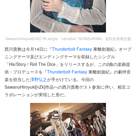
SawanoHiroyuki[nZk] 7th single「narrative / NOISEofRAIN」初回生産限定盤
西川貴教は今月14日に『
Thunderbolt Fantasy
東離劍遊紀』オープ
ニングテーマ及びエンディングテーマを収録したシングル
「His/Story / Roll The Dice」をリリースするが、この2曲の楽曲提
供・プロデュースを『
Thunderbolt Fantasy
東離劍遊紀』の劇伴音
楽を担当した
澤野弘之
が手がけている。今回の
SawanoHiroyuki[nZk]作品への西川貴教ゲスト参加に伴い、相互コ
ラボレーションが実現した形だ。