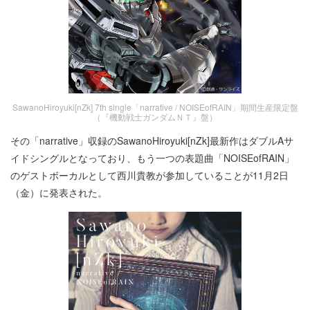
SawanoHiroyuki[nZk] 7th single「narrative / NOISEofRAIN」期間生産限定盤
（『機動戦士ガンダムＮＴ』盤）
その「narrative」収録のSawanoHiroyuki[nZk]最新作はダブルAサ
イドシングルとなっており、もう一つの表題曲「NOISEofRAIN」
のゲストボーカルとして西川貴教が参加していることが11月2日
（金）に発表された。