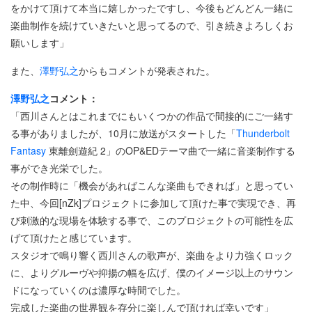
をかけて頂けて本当に嬉しかったですし、今後もどんどん一緒に
楽曲制作を続けていきたいと思ってるので、引き続きよろしくお
願いします」
また、
澤野弘之
からもコメントが発表された。
澤野弘之
コメント：
「西川さんとはこれまでにもいくつかの作品で間接的にご一緒す
る事がありましたが、10月に放送がスタートした「
Thunderbolt
Fantasy
東離劍遊紀 2」のOP&EDテーマ曲で一緒に音楽制作する
事ができ光栄でした。
その制作時に「機会があればこんな楽曲もできれば」と思ってい
た中、今回[nZk]プロジェクトに参加して頂けた事で実現でき、再
び刺激的な現場を体験する事で、このプロジェクトの可能性を広
げて頂けたと感じています。
スタジオで鳴り響く西川さんの歌声が、楽曲をより力強くロック
に、よりグルーヴや抑揚の幅を広げ、僕のイメージ以上のサウン
ドになっていくのは濃厚な時間でした。
完成した楽曲の世界観を存分に楽しんで頂ければ幸いです」