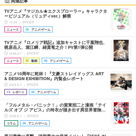
関連記事
TVアニメ『マジカル★エクスプローラー』キャラクタ
ービジュアル（リュディver.）解禁
12:00 ｜ SPICER
ニュース
アニメ/ゲーム
TVアニメ『ロメリア戦記』追加キャストに千葉翔也、
梶原岳人、堀江瞬、綿貫竜之介！PV第1弾公開
2026.8.7 ｜ SPICER
ニュース
動画
アニメ/ゲーム
アニメ10周年に乾杯！『文豪ストレイドッグス ART
& DESIGN EXHIBITION』内覧会レポート
2026.8.7 ｜ SPICER
レポート
アニメ/ゲーム
「フルメタル・パニック！」の賀東招二と漫画「テイ
ルズ オブ ジ アビス」の玲衣が描き出す異世界冒険…
2026.8.7 ｜ SPICER
コラム
アニメ/ゲーム
西川貴教に直撃、滋賀最大の音楽イベント『FEST. IN