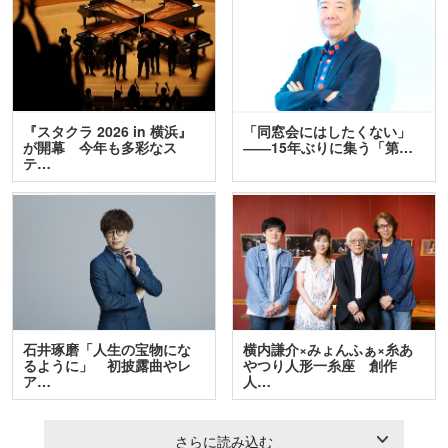
『スタクラ 2026 in 横浜』
「同窓会にはしたくない」
が開幕 今年も多彩なス
――15年ぶりに集う「第…
テ…
石井琢磨「人生の宝物にな
横内謙介×みょんふぁ×糸あ
るように」 初披露曲やレ
やつり人形一糸座 創作
ア…
人…
さらに読み込む