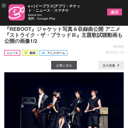
×
e＋(イープラス)アプリ - チケッ
ト・ニュース・スマチケ
表示
eplus inc.
無料 - Google Play
岸田教団＆THE明星ロケッツ最新アルバム
『REBOOT』ジャケット写真＆収録曲公開 アニメ
『ストライク・ザ・ブラッドⅢ』主題歌試聴動画も
公開の画像1/2
SPICER
2018.11.5
ニュース
動画
アニメ/ゲーム
記事に戻る
次の画像