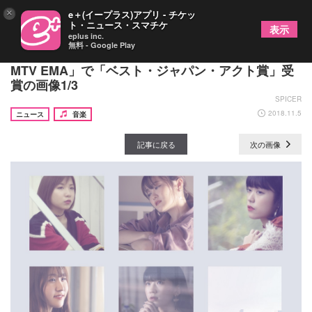
×
e＋(イープラス)アプリ - チケッ
ト・ニュース・スマチケ
表示
eplus inc.
無料 - Google Play
リトグリ ヨーロッパ最大級の音楽授賞式「2018
MTV EMA」で「ベスト・ジャパン・アクト賞」受
賞の画像1/3
SPICER
2018.11.5
ニュース
音楽
記事に戻る
次の画像