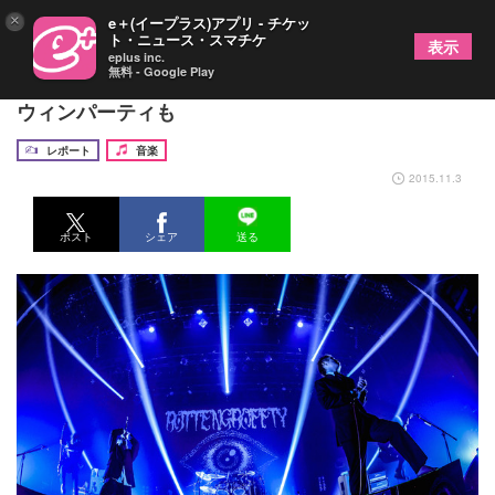
×
e＋(イープラス)アプリ - チケッ
ト・ニュース・スマチケ
表示
eplus inc.
無料 - Google Play
ROTTENGRAFFTYがスーツでワンマン熱演、ハロ
ウィンパーティも
レポート
音楽
2015.11.3
ポスト
シェア
送る