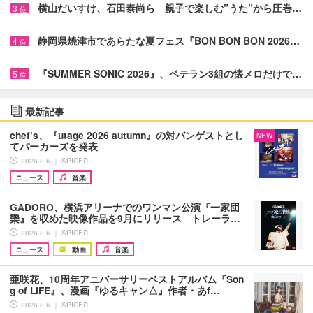
横山だいすけ、石田泰尚ら 親子で楽しむ”うた”から圧巻…
3
位
静岡県焼津市であらたな夏フェス『BON BON BON 2026…
4
位
『SUMMER SONIC 2026』、ベテラン3組の懐メロだけで…
5
位
最新記事
chef’s、『utage 2026 autumn』の対バンゲストとし
NEW
てパーカーズを発表
2026.8.6 ｜ SPICER
ニュース
音楽
GADORO、横浜アリーナでのワンマン公演『一家団
欒』を収めた映像作品を9月にリリース トレーラ…
2026.8.6 ｜ SPICER
ニュース
動画
音楽
亜咲花、10周年アニバーサリーベストアルバム『Son
g of LIFE』、漫画『ゆるキャン△』作者・あf…
2026.8.6 ｜ SPICER