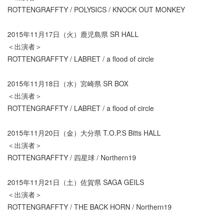
ROTTENGRAFFTY / POLYSICS / KNOCK OUT MONKEY
2015年11月17日（火）鹿児島県 SR HALL
＜出演者＞
ROTTENGRAFFTY / LABRET / a flood of circle
2015年11月18日（水）宮崎県 SR BOX
＜出演者＞
ROTTENGRAFFTY / LABRET / a flood of circle
2015年11月20日（金）大分県 T.O.P.S Bitts HALL
＜出演者＞
ROTTENGRAFFTY / 四星球 / Northern19
2015年11月21日（土）佐賀県 SAGA GEILS
＜出演者＞
ROTTENGRAFFTY / THE BACK HORN / Northern19