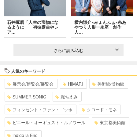
石井琢磨「人生の宝物にな
横内謙介×みょんふぁ×糸あ
るように」 初披露曲やレ
やつり人形一糸座 創作
ア…
人…
さらに読み込む
人気のキーワード
展示会/博覧会/展覧会
HIMARI
美術館/博物館
SUMMER SONIC
堀ちえみ
フィンセント・ファン・ゴッホ
クロード・モネ
ピエール・オーギュスト・ルノワール
東京都美術館
indigo la End