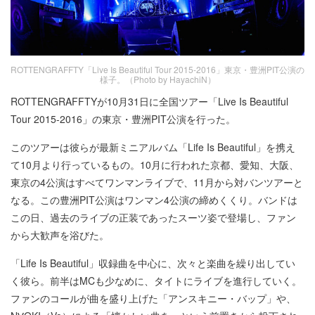
ROTTENGRAFFTY「Live Is Beautiful Tour 2015-2016」東京・豊洲PIT公演の
様子。（Photo by HayachiN）
ROTTENGRAFFTYが10月31日に全国ツアー「Live Is Beautiful
Tour 2015-2016」の東京・豊洲PIT公演を行った。
このツアーは彼らが最新ミニアルバム「Life Is Beautiful」を携え
て10月より行っているもの。10月に行われた京都、愛知、大阪、
東京の4公演はすべてワンマンライブで、11月から対バンツアーと
なる。この豊洲PIT公演はワンマン4公演の締めくくり。バンドは
この日、過去のライブの正装であったスーツ姿で登場し、ファン
から大歓声を浴びた。
「Life Is Beautiful」収録曲を中心に、次々と楽曲を繰り出してい
く彼ら。前半はMCも少なめに、タイトにライブを進行していく。
ファンのコールが曲を盛り上げた「アンスキニー・バップ」や、