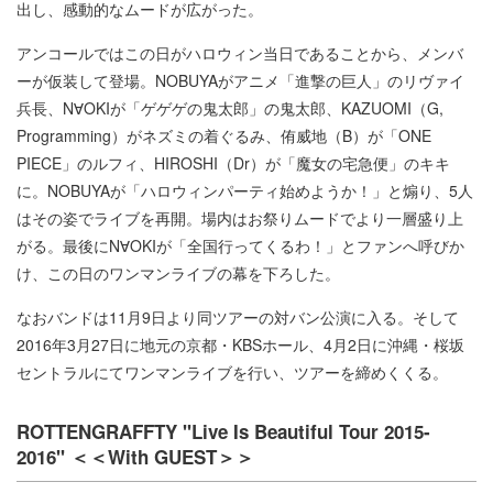
出し、感動的なムードが広がった。
アンコールではこの日がハロウィン当日であることから、メンバ
ーが仮装して登場。NOBUYAがアニメ「進撃の巨人」のリヴァイ
兵長、N∀OKIが「ゲゲゲの鬼太郎」の鬼太郎、KAZUOMI（G,
Programming）がネズミの着ぐるみ、侑威地（B）が「ONE
PIECE」のルフィ、HIROSHI（Dr）が「魔女の宅急便」のキキ
に。NOBUYAが「ハロウィンパーティ始めようか！」と煽り、5人
はその姿でライブを再開。場内はお祭りムードでより一層盛り上
がる。最後にN∀OKIが「全国行ってくるわ！」とファンへ呼びか
け、この日のワンマンライブの幕を下ろした。
なおバンドは11月9日より同ツアーの対バン公演に入る。そして
2016年3月27日に地元の京都・KBSホール、4月2日に沖縄・桜坂
セントラルにてワンマンライブを行い、ツアーを締めくくる。
ROTTENGRAFFTY "Live Is Beautiful Tour 2015-
2016" ＜＜With GUEST＞＞