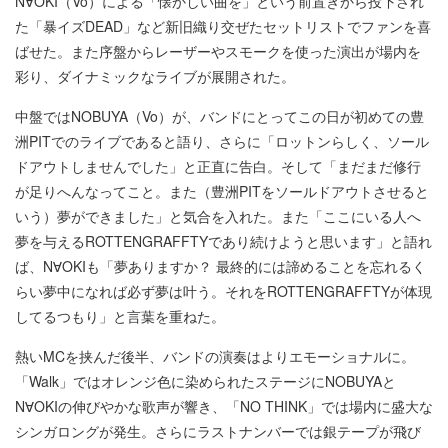
N∀OKI（Vo）による「懐かしい曲を」という前置きから投下され
た「暴イズDEAD」など新旧織り交ぜたセットリストでファンを喜
ばせた。また序盤からレーザーやスモークを使った演出が場内を
彩り、ダイナミックなライブが展開された。
中盤ではNOBUYA（Vo）が、バンドにとってこの日が初めての豊
洲PITでのライブであると語り、さらに「ロットンらしく、ソール
ドアウトしませんでした」と正直に告白。そして「まだまだ修行
が足りへんなってこと。また（豊洲PITをソールドアウトさせると
いう）夢ができました」と気合を入れた。また「ここにいる人へ
夢を与えるROTTENGRAFFTYであり続けようと思います」と語れ
ば、N∀OKIも「夢ありますか？ 最終的には諦めることを忘れるく
らい夢中になれば必ず夢は叶う。それをROTTENGRAFFTYが体現
してるつもり」と言葉を重ねた。
熱いMCを挟んだ後半、バンドの演奏はよりエモーショナルに。
「Walk」ではオレンジ色に染められたステージにNOBUYAと
N∀OKIの伸びやかな歌声が響き、「NO THINK」では場内に盛大な
シンガロングが発生。さらにラストナンバーでは銀テープが飛び