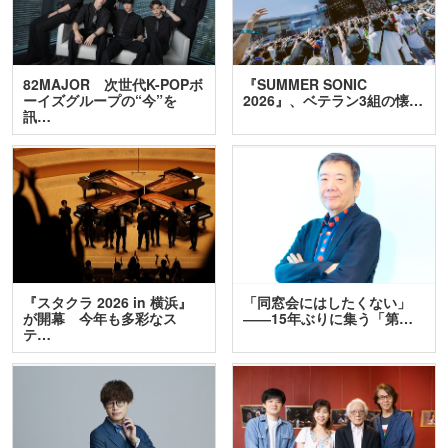
82MAJOR 次世代K-POPボ
『SUMMER SONIC
ーイズグループの“今”を
2026』、ベテラン3組の懐…
訊…
『スタクラ 2026 in 横浜』
「同窓会にはしたくない」
が開幕 今年も多彩なス
――15年ぶりに集う「第…
テ…