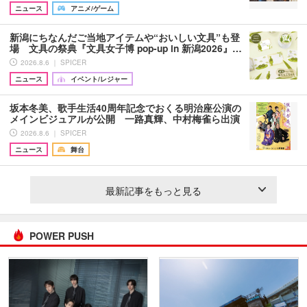
ニュース
アニメ/ゲーム
新潟にちなんだご当地アイテムや“おいしい文具”も登
場 文具の祭典『文具女子博 pop-up in 新潟2026』…
2026.8.6 ｜ SPICER
ニュース
イベント/レジャー
坂本冬美、歌手生活40周年記念でおくる明治座公演の
メインビジュアルが公開 一路真輝、中村梅雀ら出演
2026.8.6 ｜ SPICER
ニュース
舞台
最新記事をもっと見る
POWER PUSH