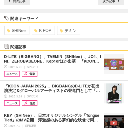
前の記事
次の記事
関連キーワード
SHINee
K-POP
テミン
関連記事
D-LITE（BIGBANG）、TAEMIN（SHINee）、JO1、I
NI、ZEROBASEONE、Kep1erほか出演 『KCON…
2025.5.22 ｜ SPICER
ニュース
音楽
『KCON JAPAN 2025』、BIGBANGのD-LITEが初出
演決定＆グローバルアーティストの登竜門として「…
2025.3.24 ｜ SPICER
ニュース
音楽
KEY（SHINee）、日本オリジナルシングル「Tongue
Tied」のMV公開 浮遊感のある夢幻的な映像で同…
2024.7.3 ｜ SPICER