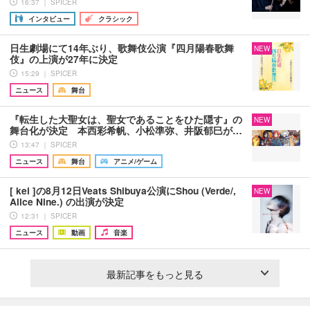
16:37 ｜ SPICER
インタビュー
クラシック
日生劇場にて14年ぶり、歌舞伎公演『四月陽春歌舞
NEW
伎』の上演が27年に決定
15:29 ｜ SPICER
ニュース
舞台
『転生した大聖女は、聖女であることをひた隠す』の
NEW
舞台化が決定 本西彩希帆、小松準弥、井阪郁巳が…
13:47 ｜ SPICER
ニュース
舞台
アニメ/ゲーム
[ kei ]の8月12日Veats Shibuya公演にShou (Verde/,
NEW
Alice Nine.) の出演が決定
12:31 ｜ SPICER
ニュース
動画
音楽
最新記事をもっと見る