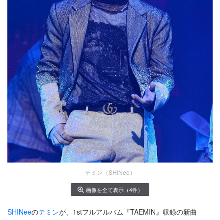
テミン（SHINee）
画像を全て表示（4件）
SHINee
の
テミン
が、1stフルアルバム『TAEMIN』収録の新曲