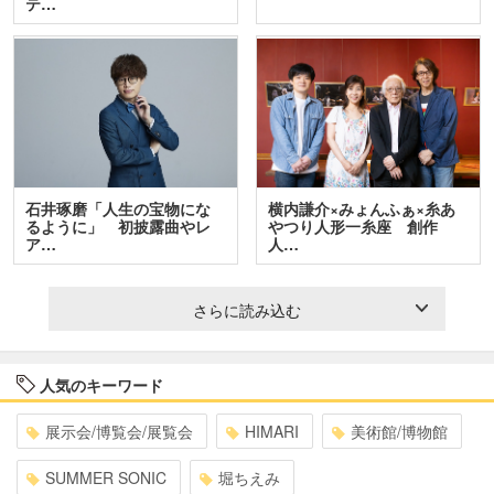
テ…
石井琢磨「人生の宝物にな
横内謙介×みょんふぁ×糸あ
るように」 初披露曲やレ
やつり人形一糸座 創作
ア…
人…
さらに読み込む
人気のキーワード
展示会/博覧会/展覧会
HIMARI
美術館/博物館
SUMMER SONIC
堀ちえみ