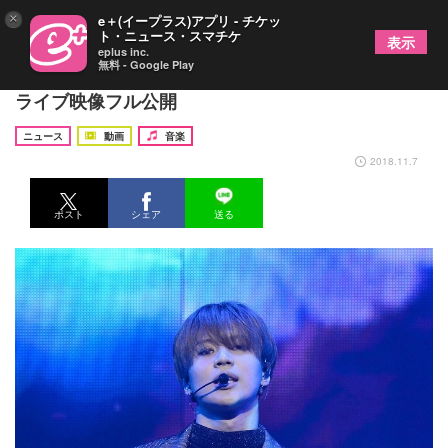
×
e＋(イープラス)アプリ - チケッ
ト・ニュース・スマチケ
表示
eplus inc.
無料 - Google Play
SHINeeテミン、初アルバムから新曲「ECLIPSE」
ライブ映像フル公開
ニュース
動画
音楽
2018.11.7
ポスト
シェア
送る