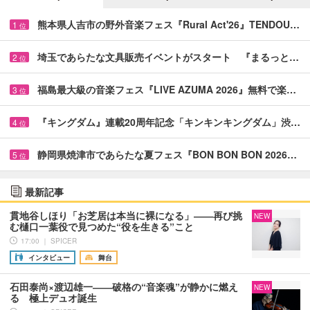
熊本県人吉市の野外音楽フェス『Rural Act'26』TENDOU…
1
位
埼玉であらたな文具販売イベントがスタート 『まるっと…
2
位
福島最大級の音楽フェス『LIVE AZUMA 2026』無料で楽…
3
位
『キングダム』連載20周年記念「キンキンキングダム」渋…
4
位
静岡県焼津市であらたな夏フェス『BON BON BON 2026…
5
位
最新記事
貫地谷しほり「お芝居は本当に裸になる」――再び挑
NEW
む樋口一葉役で見つめた“役を生きる”こと
17:00 ｜ SPICER
インタビュー
舞台
石田泰尚×渡辺雄一――破格の“音楽魂”が静かに燃え
NEW
る 極上デュオ誕生