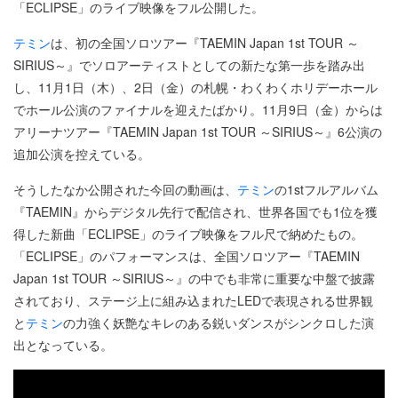
「ECLIPSE」のライブ映像をフル公開した。
テミン
は、初の全国ソロツアー『TAEMIN Japan 1st TOUR ～
SIRIUS～』でソロアーティストとしての新たな第一歩を踏み出
し、11月1日（木）、2日（金）の札幌・わくわくホリデーホール
でホール公演のファイナルを迎えたばかり。11月9日（金）からは
アリーナツアー『TAEMIN Japan 1st TOUR ～SIRIUS～』6公演の
追加公演を控えている。
そうしたなか公開された今回の動画は、
テミン
の1stフルアルバム
『TAEMIN』からデジタル先行で配信され、世界各国でも1位を獲
得した新曲「ECLIPSE」のライブ映像をフル尺で納めたもの。
「ECLIPSE」のパフォーマンスは、全国ソロツアー『TAEMIN
Japan 1st TOUR ～SIRIUS～』の中でも非常に重要な中盤で披露
されており、ステージ上に組み込まれたLEDで表現される世界観
と
テミン
の力強く妖艶なキレのある鋭いダンスがシンクロした演
出となっている。