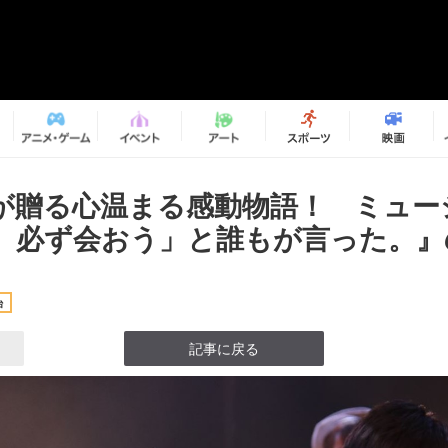
が贈る心温まる感動物語！ ミュー
、必ず会おう」と誰もが言った。』の
台
記事に戻る