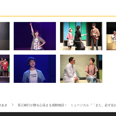
けあき
長江崚行が贈る心温まる感動物語！ ミュージカル『「また、必ず会