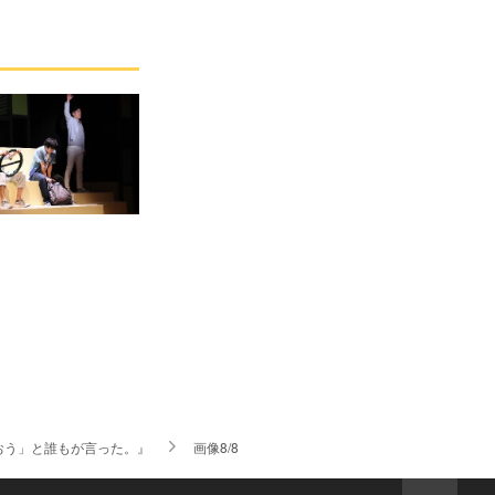
おう」と誰もが言った。』
画像8/8