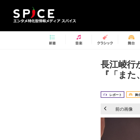
長江崚行
『「また
レポート
舞
前の画像