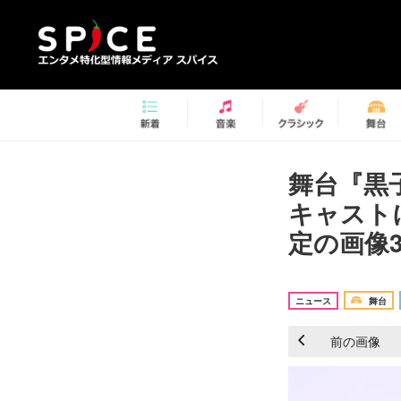
舞台『黒子
キャスト
定の画像3
ニュース
舞台
前の画像