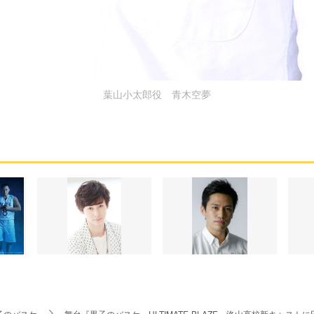
葉山小太郎役 青木空夢
子のバスケ
舞台『黒子のバスケ』ULTIMATE-BLAZE、洛山高校新キャス