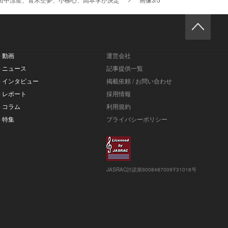
- 動画
運営会社
- ニュース
記事提供一覧
- インタビュー
掲載依頼 / お問い合わせ
- レポート
採用情報
- コラム
利用規約
- 特集
プライバシーポリシー
JASRAC許諾第9008487009Y31018号