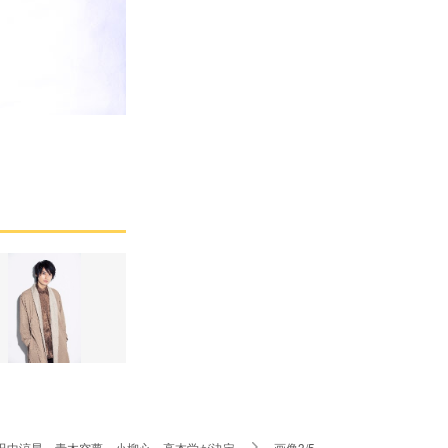
トに田中涼星、青木空夢、小柳心、高本学が決定
画像3/5