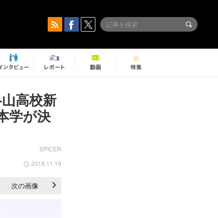
、洛山高校新
本学が決
SPICER
2018.11.19
次の画像