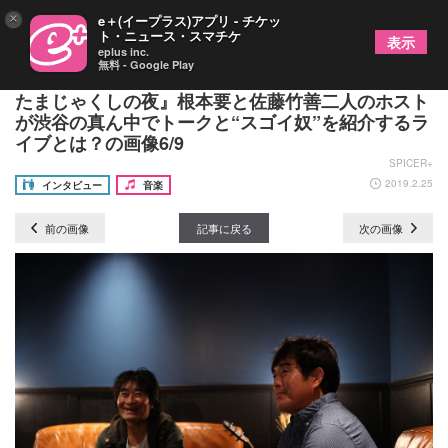
×
e＋(イープラス)アプリ - チケッ
ト・ニュース・スマチケ
表示
eplus inc.
無料 - Google Play
【対談】チケット即完売のイベント『要と竹善のお
たまじゃくしの夜』根本要と佐藤竹善二人のホスト
が渋谷の真ん中でトークと“スゴイ奴”を紹介するラ
イブとは？の画像6/9
SPICER+
2019.2.25
インタビュー
音楽
前の画像
記事に戻る
次の画像