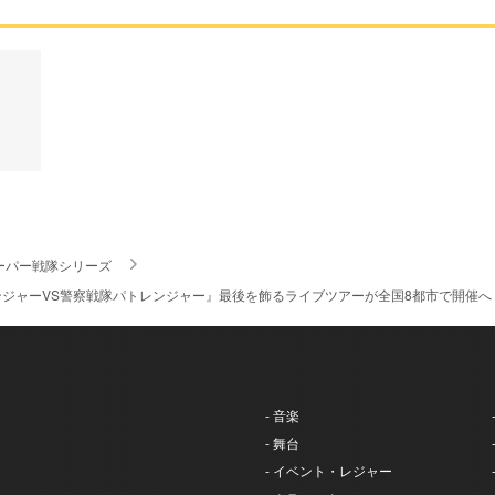
ーパー戦隊シリーズ
ジャーVS警察戦隊パトレンジャー』最後を飾るライブツアーが全国8都市で開催へ 
- 音楽
- 舞台
- イベント・レジャー