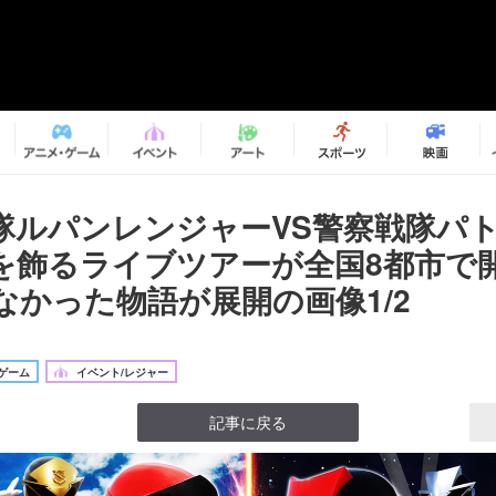
隊ルパンレンジャーVS警察戦隊パ
を飾るライブツアーが全国8都市で開
なかった物語が展開の画像1/2
ゲーム
イベント/レジャー
記事に戻る