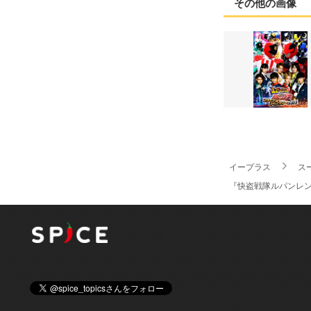
その他の画像
イープラス
ス
『快盗戦隊ルパンレン