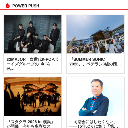
POWER PUSH
82MAJOR 次世代K-POPボ
『SUMMER SONIC
ーイズグループの“今”を
2026』、ベテラン3組の懐…
訊…
『スタクラ 2026 in 横浜』
「同窓会にはしたくない」
が開幕 今年も多彩なス
――15年ぶりに集う「第…