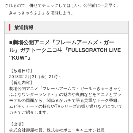
されるので、併せてチェックしてほしい。公開前に一足早く、
「きゃっきゃうふふ」を堪能しよう。
放送情報
■劇場公開アニメ『フレームアームズ・ガー
ル』ガチトークニコ生『FULLSCRATCH LIVE
"KUW"』
【放送日時】
2018年12月21（金）21時～
【番組内容】
劇場公開アニメ『フレームアームズ・ガール～きゃっきゃう
ふふなワンダーランド～』の魅力や裏側などをアニメとプラ
モデルの両面から、関係者がガチで語る貴重なトーク番組。
ムビチケカードの特典やTVシリーズの振り返りなどについて
ガチでご紹介します。
【出演】
株式会社壽屋社員、株式会社ポニーキャニオン社員