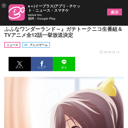
×
e＋(イープラス)アプリ - チケッ
ト・ニュース・スマチケ
表示
eplus inc.
無料 - Google Play
劇場版『フレームアームズ・ガール～きゃっきゃう
ふふなワンダーランド～』ガチトークニコ生番組＆
TVアニメ全12話一挙放送決定
ニュース
アニメ/ゲーム
2018.12.14
ポスト
シェア
送る