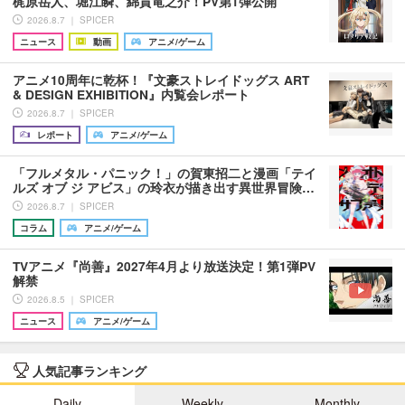
梶原岳人、堀江瞬、綿貫竜之介！PV第1弾公開
2026.8.7 ｜ SPICER
ニュース
動画
アニメ/ゲーム
アニメ10周年に乾杯！『文豪ストレイドッグス ART
& DESIGN EXHIBITION』内覧会レポート
2026.8.7 ｜ SPICER
レポート
アニメ/ゲーム
「フルメタル・パニック！」の賀東招二と漫画「テイ
ルズ オブ ジ アビス」の玲衣が描き出す異世界冒険…
2026.8.7 ｜ SPICER
コラム
アニメ/ゲーム
TVアニメ『尚善』2027年4月より放送決定！第1弾PV
解禁
2026.8.5 ｜ SPICER
ニュース
アニメ/ゲーム
人気記事ランキング
Daily
Weekly
Monthly