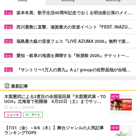
坂本冬美、歌手生活40周年記念でおくる明治座公演のメイ…
1
位
西川貴教に直撃、滋賀最大の音楽イベント『FEST. INAZU…
2
位
福島最大級の音楽フェス『LIVE AZUMA 2026』無料で楽…
3
位
愛知・岐阜の地酒を満喫する『秋酒祭 2026』チケット一…
4
位
『サントリー1万人の第九』Aぇ! groupの佐野晶哉が合唱…
5
位
最新記事
木梨憲武による3度目の全国巡回展『木梨憲武展－TO
NEW
UCH』北海道で初開催 8月22日（土）までサッ…
12:10 ｜ SPICER
ニュース
アート
【7/31（金）～8/6（木）】舞台ジャンルの人気記事
NEW
ランキングTOP5