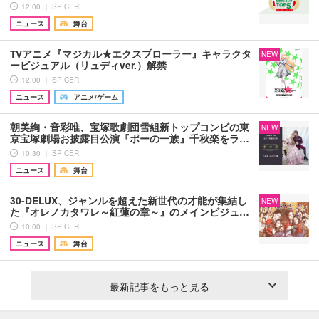
12:00 ｜ SPICER
ニュース
舞台
TVアニメ『マジカル★エクスプローラー』キャラクタ
NEW
ービジュアル（リュディver.）解禁
12:00 ｜ SPICER
ニュース
アニメ/ゲーム
朝美絢・音彩唯、宝塚歌劇団雪組新トップコンビの東
NEW
京宝塚劇場お披露目公演『ポーの一族』千秋楽をラ…
10:30 ｜ SPICER
ニュース
舞台
30-DELUX、ジャンルを超えた新世代の才能が集結し
NEW
た『オレノカタワレ～紅蓮の章～』のメインビジュ…
10:00 ｜ SPICER
ニュース
舞台
最新記事をもっと見る