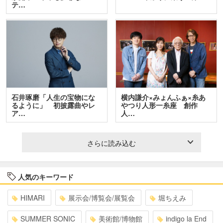
テ…
石井琢磨「人生の宝物にな
横内謙介×みょんふぁ×糸あ
るように」 初披露曲やレ
やつり人形一糸座 創作
ア…
人…
さらに読み込む
人気のキーワード
HIMARI
展示会/博覧会/展覧会
堀ちえみ
SUMMER SONIC
美術館/博物館
indigo la End