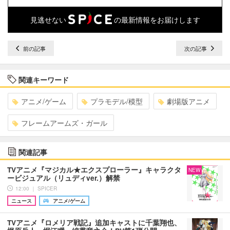
見逃せない
の最新情報をお届けします
前の記事
次の記事
関連キーワード
アニメ/ゲーム
プラモデル/模型
劇場版アニメ
フレームアームズ・ガール
関連記事
TVアニメ『マジカル★エクスプローラー』キャラクタ
NEW
ービジュアル（リュディver.）解禁
12:00 ｜ SPICER
ニュース
アニメ/ゲーム
TVアニメ『ロメリア戦記』追加キャストに千葉翔也、