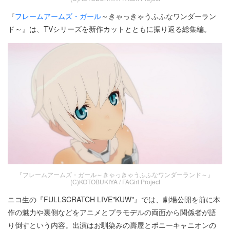
『
フレームアームズ・ガール
～きゃっきゃうふふなワンダーラン
ド～』は、TVシリーズを新作カットとともに振り返る総集編。
『フレームアームズ・ガール～きゃっきゃうふふなワンダーランド～』
(C)KOTOBUKIYA / FAGirl Project
ニコ生の『FULLSCRATCH LIVE"KUW"』では、劇場公開を前に本
作の魅力や裏側などをアニメとプラモデルの両面から関係者が語
り倒すという内容。出演はお馴染みの壽屋とポニーキャニオンの