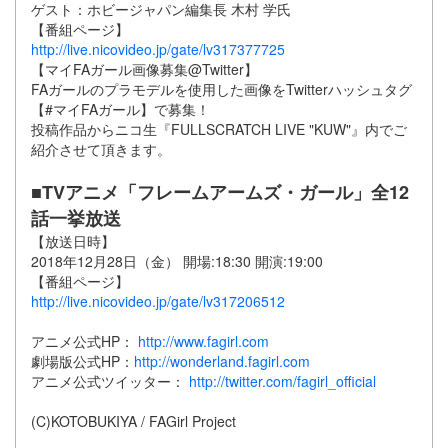
ゲスト：ホビージャパン編集長 木村 学氏
【番組ページ】
http://live.nicovideo.jp/gate/lv317377725
【マイFAガール画像募集@Twitter】
FAガールのプラモデルを使用した画像をTwitterハッシュタグ
【#マイFAガール】で募集！
投稿作品からニコ生『FULLSCRATCH LIVE "KUW"』内でご
紹介させて頂きます。
■TVアニメ「フレームアームズ・ガール」全12
話一挙放送
【放送日時】
2018年12月28日（金） 開場:18:30 開演:19:00
【番組ページ】
http://live.nicovideo.jp/gate/lv317206512
アニメ公式HP：
http://www.fagirl.com
劇場版公式HP：
http://wonderland.fagirl.com
アニメ公式ツイッター：
http://twitter.com/fagirl_official
(C)KOTOBUKIYA / FAGirl Project