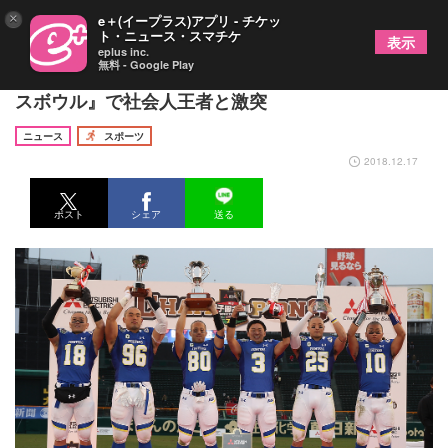
×
e＋(イープラス)アプリ - チケッ
ト・ニュース・スマチケ
表示
eplus inc.
無料 - Google Play
『甲子園ボウル』を関西学院大学が制覇！ 『ライ
スボウル』で社会人王者と激突
ニュース
スポーツ
2018.12.17
ポスト
シェア
送る