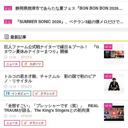
静岡県焼津市であらたな夏フェス『BON BON BON 2026…
4
位
『SUMMER SONIC 2026』、ベテラン3組の懐メロだけで…
5
位
最新記事
巨人ファーム公式戦ナイターで縁日＆プール！ 『G
NEW
タウン夏休みナイターまつり』開催
13:36 ｜ SPICER
ニュース
スポーツ
トルコの若き才能、チャクムル 彩の国で初のピア
NEW
ノ・リサイタル
12:18 ｜ SPICER
インタビュー
クラシック
「全部すごい」「プレッシャーです（笑）」 REAL
NEW
TRAUMが語る、The King's Singersとの初共演
12:00 ｜ SPICER
ニュース
クラシック