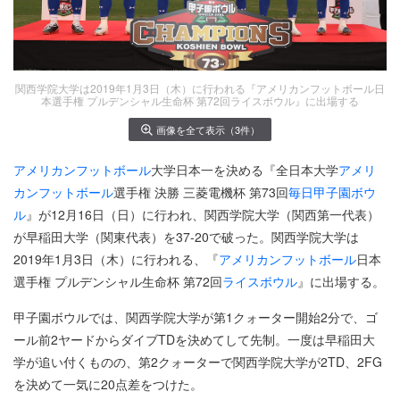
関西学院大学は2019年1月3日（木）に行われる『アメリカンフットボール日
本選手権 プルデンシャル生命杯 第72回ライスボウル』に出場する
画像を全て表示（3件）
アメリカンフットボール
大学日本一を決める『全日本大学
アメリ
カンフットボール
選手権 決勝 三菱電機杯 第73回
毎日甲子園ボウ
ル
』が12月16日（日）に行われ、関西学院大学（関西第一代表）
が早稲田大学（関東代表）を37-20で破った。関西学院大学は
2019年1月3日（木）に行われる、『
アメリカンフットボール
日本
選手権 プルデンシャル生命杯 第72回
ライスボウル
』に出場する。
甲子園ボウルでは、関西学院大学が第1クォーター開始2分で、ゴ
ール前2ヤードからダイブTDを決めてして先制。一度は早稲田大
学が追い付くものの、第2クォーターで関西学院大学が2TD、2FG
を決めて一気に20点差をつけた。