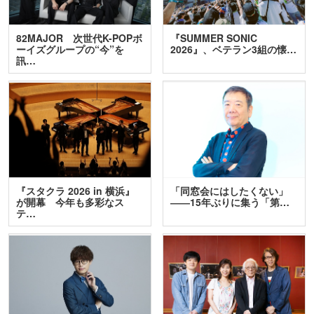
82MAJOR 次世代K-POPボ
『SUMMER SONIC
ーイズグループの“今”を
2026』、ベテラン3組の懐…
訊…
『スタクラ 2026 in 横浜』
「同窓会にはしたくない」
が開幕 今年も多彩なス
――15年ぶりに集う「第…
テ…