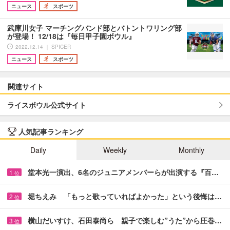
ニュース
スポーツ
武庫川女子 マーチングバンド部とバトントワリング部
が登場！ 12/18は『毎日甲子園ボウル』
2022.12.14 ｜ SPICER
ニュース
スポーツ
関連サイト
ライスボウル公式サイト
人気記事ランキング
Daily
Weekly
Monthly
堂本光一演出、6名のジュニアメンバーらが出演する『百…
1
位
堀ちえみ 「もっと歌っていればよかった」という後悔は…
2
位
横山だいすけ、石田泰尚ら 親子で楽しむ”うた”から圧巻…
3
位