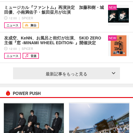
ミュージカル『ファントム』再演決定 加藤和樹・城
NEW
田優、小南満佑子・飯田栞月が出演
12:00 ｜ SPICER
ニュース
舞台
友成空、KeNN、お風呂と街灯が出演、 SKID ZERO
NEW
主催『窓 -MINAMI WHEEL EDITION- 』開催決定
12:00 ｜ SPICER
ニュース
音楽
最新記事をもっと見る
POWER PUSH