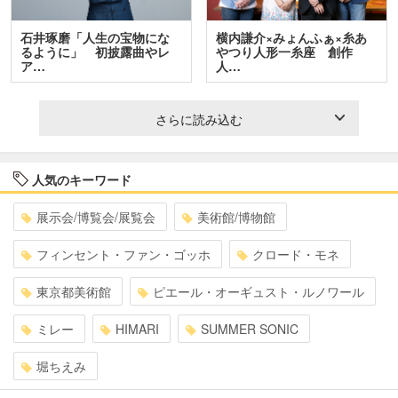
石井琢磨「人生の宝物にな
横内謙介×みょんふぁ×糸あ
るように」 初披露曲やレ
やつり人形一糸座 創作
ア…
人…
さらに読み込む
人気のキーワード
展示会/博覧会/展覧会
美術館/博物館
フィンセント・ファン・ゴッホ
クロード・モネ
東京都美術館
ピエール・オーギュスト・ルノワール
ミレー
HIMARI
SUMMER SONIC
堀ちえみ