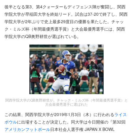
後半となる第3、第4クォーターもディフェンス陣が奮闘し、関西
学院大学が早稲田大学を終始リード。試合は37-20で終了し、関西
学院大学が2年ぶりで史上最多29度目の優勝を果たした。チャッ
ク・ミルズ杯（年間最優秀選手賞）と大会最優秀選手には、関西
学院大学のQB奥野耕世が選ばれている。
関西学院大学のQB奥野耕世が。チャック・ミルズ杯（年間最優秀選手賞）と
大会最優秀選手に選ばれた
この結果、関西学院大学が2019年1月3日（木）に行われる
ライス
ボウル
に出場することが決定した。同大学は今日開催の『第32回
アメリカンフットボール
日本社会人選手権 JAPAN X BOWL