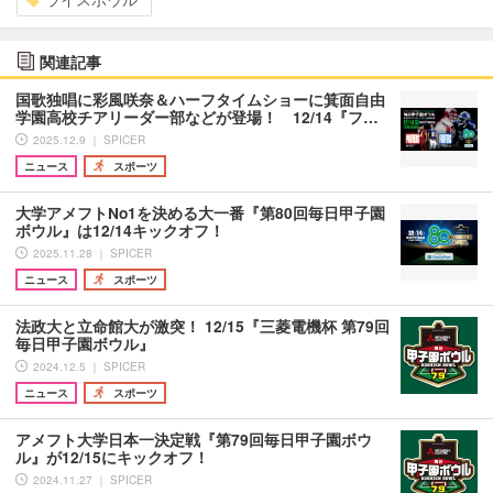
関連記事
国歌独唱に彩風咲奈＆ハーフタイムショーに箕面自由
学園高校チアリーダー部などが登場！ 12/14『フ…
2025.12.9 ｜ SPICER
ニュース
スポーツ
大学アメフトNo1を決める大一番『第80回毎日甲子園
ボウル』は12/14キックオフ！
2025.11.28 ｜ SPICER
ニュース
スポーツ
法政大と立命館大が激突！ 12/15『三菱電機杯 第79回
毎日甲子園ボウル』
2024.12.5 ｜ SPICER
ニュース
スポーツ
アメフト大学日本一決定戦『第79回毎日甲子園ボウ
ル』が12/15にキックオフ！
2024.11.27 ｜ SPICER