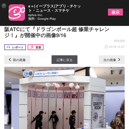
×
e＋(イープラス)アプリ - チケッ
ト・ニュース・スマチケ
表示
eplus inc.
無料 - Google Play
映画『ドラゴンボール超 ブロリー』公開記念、大
阪ATCにて『ドラゴンボール超 修業チャレン
ジ！』が開催中の画像9/16
SPICER
2018.12.27
レポート
音楽
前の画像
記事に戻る
次の画像