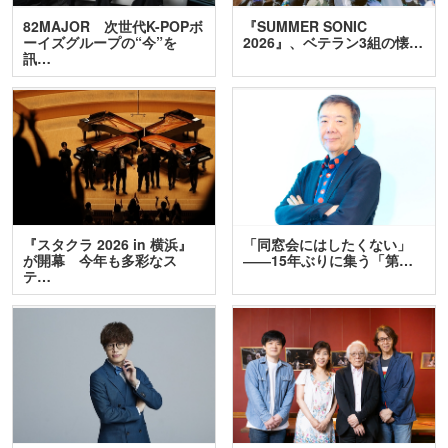
82MAJOR 次世代K-POPボ
『SUMMER SONIC
ーイズグループの“今”を
2026』、ベテラン3組の懐…
訊…
『スタクラ 2026 in 横浜』
「同窓会にはしたくない」
が開幕 今年も多彩なス
――15年ぶりに集う「第…
テ…