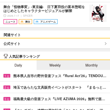
舞台「怪物事変」-東京編- 日下夏羽役の富本惣昭を
はじめとしたキャラクタービジュアルが解禁
2026.7.17 ｜ SPICER
ニュース
舞台
アニメ/ゲーム
関連サイト
公式サイト
人気記事ランキング
Daily
Weekly
Monthly
熊本県人吉市の野外音楽フェス『Rural Act'26』TENDOU…
1
位
埼玉であらたな文具販売イベントがスタート 『まるっと…
2
位
福島最大級の音楽フェス『LIVE AZUMA 2026』無料で楽…
3
位