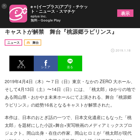
×
e＋(イープラス)アプリ - チケッ
ト・ニュース・スマチケ
表示
eplus inc.
無料 - Google Play
中村優一、長江崚行、健人、仲田博喜ら総勢16名の
キャストが解禁 舞台『桃源郷ラビリンス』
ニュース
舞台
2019.1.18
ポスト
シェア
送る
2019年4月4日（木）〜７日（日）東京・なかの ZERO ⼤ホール、
そして4月13日（土）〜14日（日）には、「桃太郎」ゆかりの地で
ある岡⼭県・おかやま未来ホールにて上演される、舞台『桃源郷
ラビリンス』の総勢16名となるキャストが解禁された。
本作は、日本のおとぎ話の一つで、日本文化遺産にもなった「桃
太郎」を題材にした小説×舞台×実写映画のメディアミックスプロ
ジェクト。岡山出身・在住の作家、岡山ヒロミが『桃太郎が現代