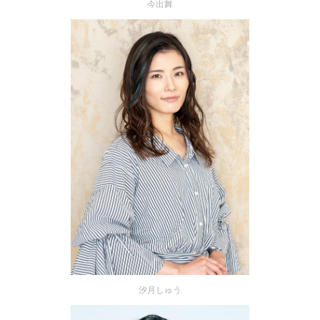
今出舞
汐月しゅう