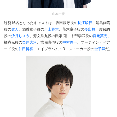
山本一慶
総勢16名となったキャストは、坂田銀牙役の
長江崚行
、浦島雨海
役の
健人
、酒呑童子役の
川上将大
、茨木童子役の
今出舞
、渡辺綱
役の
汐月しゅう
、源文殊丸役の氏家 蓮、卜部季武役の
宮元英光
、
橘貞光役の
栗原大河
、吉備真備役の
中村優一
、マーティン・ベア
ード役の
仲田博喜
、エイブラハム・D・ストーカー役の
金子昇
だ。