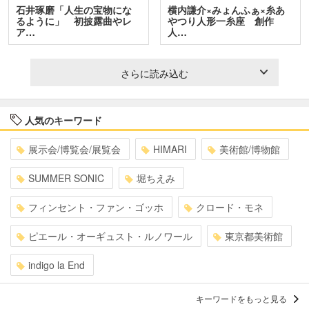
石井琢磨「人生の宝物にな
横内謙介×みょんふぁ×糸あ
るように」 初披露曲やレ
やつり人形一糸座 創作
ア…
人…
さらに読み込む
人気のキーワード
展示会/博覧会/展覧会
HIMARI
美術館/博物館
SUMMER SONIC
堀ちえみ
フィンセント・ファン・ゴッホ
クロード・モネ
ピエール・オーギュスト・ルノワール
東京都美術館
indigo la End
キーワードをもっと見る