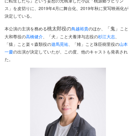
に転生したら』という妄想の元執筆した小説「桃源郷ラビリン
ス」を皮切りに、2019年4月に舞台化、2019年秋に実写映画化が
決定している。
桃太郎役の
「鬼」
本公演の主演を務める
鳥越裕貴
のほか、
こと
大和尊役の
高橋健介
、「犬」こと犬養津与志役の
杉江大志
、
「猿」こと楽々森類役の
遊馬晃祐
、「雉」こと珠臣樹里役の
山本
一慶
の出演が決定していたが、この度、他のキャストも発表され
た。