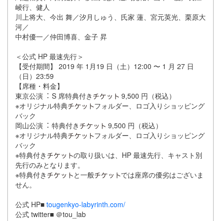
崚行、健人
川上将大、今出 舞／汐月しゅう、氏家 蓮、宮元英光、栗原大
河／
中村優一／仲田博喜、金子 昇
＜公式 HP 最速先⾏＞
【受付期間】 2019 年 1月19 日（土）12:00 〜 1 月 27 日
（日）23:59
【席種・料金】
東京公演︓ S 席特典付き
9,500 円（税込）
※オリジナル特典
フォルダー、ロゴ入りショッピング
バック
岡⼭公演︓ 特典付き
9,500 円（税込）
※オリジナル特典
フォルダー、ロゴ入りショッピング
バック
※特典付き
の取り扱いは、HP 最速先⾏、キャスト別
先行のみとなります。
※特典付き
と一般
では座席の優劣はございま
せん。
公式 HP■
tougenkyo-labyrinth.com/
公式 twitter■ ＠tou_lab