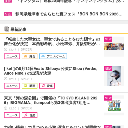
『キングダム』連載20周年記念「キンキンキングダム」渋…
4
位
静岡県焼津市であらたな夏フェス『BON BON BON 2026…
5
位
最新記事
『転生した大聖女は、聖女であることをひた隠す』の
NEW
舞台化が決定 本西彩希帆、小松準弥、井阪郁巳が…
13:47 ｜ SPICER
ニュース
舞台
アニメ/ゲーム
[ kei ]の8月12日Veats Shibuya公演にShou (Verde/,
NEW
Alice Nine.) の出演が決定
12:31 ｜ SPICER
ニュース
動画
音楽
東京「海の森公園」で開催の『TOKYO ISLAND 202
NEW
6』BIGMAMA、flumpoolら第3弾出演者7組を…
12:00 ｜ SPICER
ニュース
音楽
力強い眼差しで見つめる小瀧 望演じるヤンと対照的な
NEW