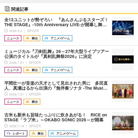
関連記事
全12ユニットが勢ぞろい 『あんさんぶるスターズ！
THE STAGE』-10th Anniversary LIVE-が開幕し舞…
2026.8.3 ｜ SPICER
ニュース
舞台
アニメ/ゲーム
ミュージカル『刀剣乱舞』26～27年大型ライブツアー
公演のタイトルが『真剣乱舞祭2026』に決定
2026.7.21 ｜ SPICER
ニュース
舞台
アニメ/ゲーム
平間壮一が音楽の天才として見出された男に 多田直
人、真瀬はるから出演の『無伴奏ソナタ -The Musi…
2026.7.21 ｜ SPICER
ニュース
舞台
古米も新米も旨味たっぷりに炊きあがる！ RICE on
STAGE「ラブ米」～OKABO SONIC 2026～が開幕
2026.7.18 ｜ SPICER
レポート
舞台
アニメ/ゲーム