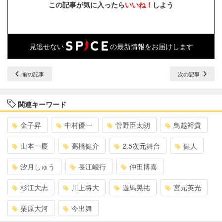
この記事が気に入ったら
いいね！
しよう
見逃せない
の最新情報をお届けします
前の記事
次の記事
関連キーワード
金子昇
中村優一
菅野臣太朗
鳥越裕貴
山本一慶
高橋健介
2.5次元舞台
健人
汐月しゅう
長江崚行
仲田博喜
杉江大志
川上将大
遊馬晃祐
宮元英光
栗原大河
今出舞