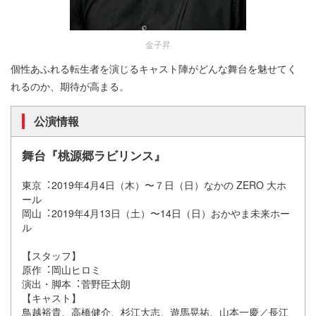
金子昇
個性あふれる転生者を演じるキャスト陣がどんな舞台を魅せてく
れるのか、期待が高まる。
公演情報
舞台『桃源郷ラビリンス』
東京︓2019年4月4日（木）〜７日（日）なかの ZERO ⼤ホ
ール
岡山︓2019年4月13日（土）〜14日（日）おかやま未来ホー
ル
【スタッフ】
原作︓岡山ヒロミ
演出・脚本︓菅野臣太朗
【キャスト】
鳥越裕貴、高橋健介、杉江大志、遊馬晃祐、山本一慶／長江