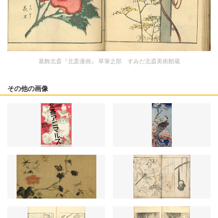
葛飾北斎『北斎漫画』 草筆之部 すみだ北斎美術館蔵
その他の画像