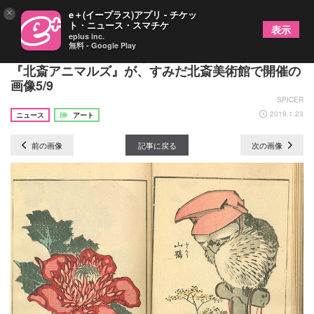
×
e＋(イープラス)アプリ - チケッ
ト・ニュース・スマチケ
表示
eplus inc.
無料 - Google Play
葛飾北斎らが描いた生き物の作品を紹介する企画展
『北斎アニマルズ』が、すみだ北斎美術館で開催の
画像5/9
SPICER
2019.1.23
ニュース
アート
前の画像
記事に戻る
次の画像