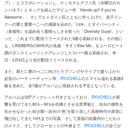
プ）」とコラボレーションし、ケンモチヒデフミ氏（水曜日のカ
ンパネラ）とタッグを組んだデビュー作「Hands up!! If you're
Awesome」、そしてヒャダイン氏とともに作り上げた、息子リン
クへの愛と愛妻ぺこへの感謝を込めた「Link」とダイバーシティ
（多様性）を認め合う素晴らしさを歌った「Diversity Guys!」とい
った、これまでに配信リリースされた3曲も収録される。その他に
も、LINDBERGの90年代の名曲「今すぐKiss Me」をユーロビート
調のダンスミュージックアレンジしたカバー曲も収録され、本
日・2月6日より先行配信リリースされる。
また、新たに妻のぺこに向けたラブソングやライブで盛り上がり
必至のパーティーチューン等、
RYUCHELL
のスマイル溢れる新曲3
曲を含めた、全7曲がアルバムに収録される予定となっている。
アルバムは32Pブックレット付きとなっており、
RYUCHELL
が影
響を受けてきた80’s～90’sを彷彿とさせる世界観と、自分の個性を
生かせなかった幼少期～自分の“色”を取り戻した高校時代や原宿に
飛び出してきた10代までの写真、そして原宿の街案内やこだわり
のメイク、そしてクローゼットの中身まで、
RYUCHELL
の全てが