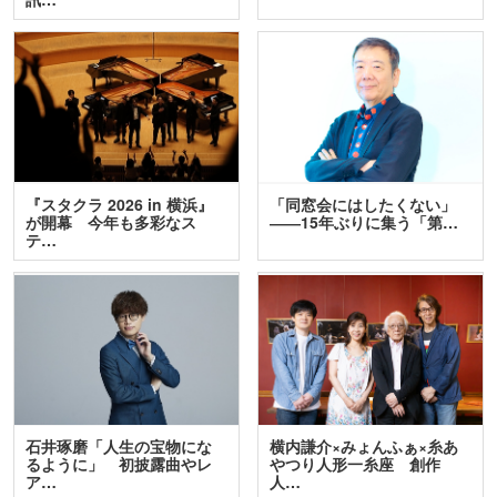
『スタクラ 2026 in 横浜』
「同窓会にはしたくない」
が開幕 今年も多彩なス
――15年ぶりに集う「第…
テ…
石井琢磨「人生の宝物にな
横内謙介×みょんふぁ×糸あ
るように」 初披露曲やレ
やつり人形一糸座 創作
ア…
人…