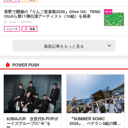
長野で開催の『りんご音楽祭2026』Olive Oil、TEND
NEW
OUJIら第11弾出演アーティスト（16組）を発表
12:00 ｜ SPICER
ニュース
音楽
最新記事をもっと見る
POWER PUSH
82MAJOR 次世代K-POPボ
『SUMMER SONIC
ーイズグループの“今”を
2026』、ベテラン3組の懐…
訊…