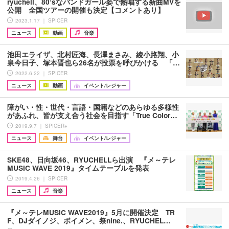
ryuchell、80’sなバンドガール姿で熱唱する新曲MVを
公開 全国ツアーの開催も決定【コメントあり】
2023.1.17 ｜ SPICER
ニュース
動画
音楽
池田エライザ、北村匠海、⻑澤まさみ、綾小路翔、小
泉今日子、塚本晋也ら26名が投票を呼びかける 「…
2022.6.22 ｜ SPICER
ニュース
動画
イベント/レジャー
障がい・性・世代・言語・国籍などのあらゆる多様性
があふれ、皆が支え合う社会を目指す「True Color…
2019.9.7 ｜ SPICER+
ニュース
舞台
イベント/レジャー
SKE48、日向坂46、RYUCHELLら出演 『メ～テレ
MUSIC WAVE 2019』タイムテーブルを発表
2019.4.26 ｜ SPICER
ニュース
音楽
『メ～テレMUSIC WAVE2019』5月に開催決定 TR
F、DJダイノジ、ボイメン、祭nine.、RYUCHEL…