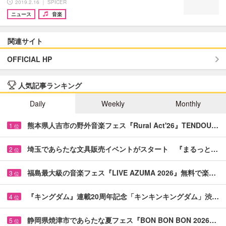
2019.2.16 ｜ SPICER
ニュース
音楽
関連サイト
OFFICIAL HP
人気記事ランキング
Daily
Weekly
Monthly
熊本県人吉市の野外音楽フェス『Rural Act'26』TENDOU…
1
位
埼玉であらたな文具販売イベントがスタート 『まるっと…
2
位
福島最大級の音楽フェス『LIVE AZUMA 2026』無料で楽…
3
位
『キングダム』連載20周年記念「キンキンキングダム」渋…
4
位
静岡県焼津市であらたな夏フェス『BON BON BON 2026…
5
位