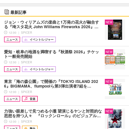
最新記事
ジョン・ウィリアムズの楽曲と1万発の花火が融合す
NEW
る『埼スタ花火 John Williams Fireworks 2026』…
12:00 ｜ SPICER
ニュース
イベント/レジャー
愛知・岐阜の地酒を満喫する『秋酒祭 2026』チケッ
NEW
ト一般発売開始
12:00 ｜ SPICER
ニュース
イベント/レジャー
東京「海の森公園」で開催の『TOKYO ISLAND 202
NEW
6』BIGMAMA、flumpoolら第3弾出演者7組を…
12:00 ｜ SPICER
ニュース
音楽
力強い眼差しで見つめる小瀧 望演じるヤンと対照的な
NEW
思想を持つ人々 『ロックンロール』のビジュアル…
12:00 ｜ SPICER
ニュース
舞台