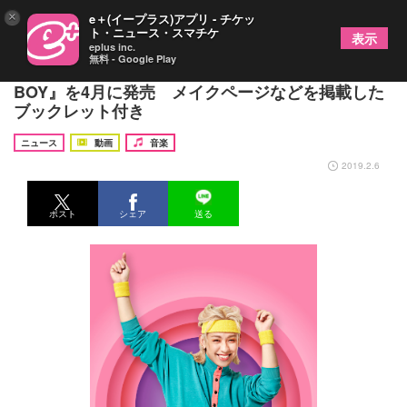
×
e＋(イープラス)アプリ - チケッ
ト・ニュース・スマチケ
表示
eplus inc.
無料 - Google Play
RYUCHELL 初のアルバム『SUPER CANDY
BOY』を4月に発売 メイクページなどを掲載した
ブックレット付き
ニュース
動画
音楽
2019.2.6
ポスト
シェア
送る