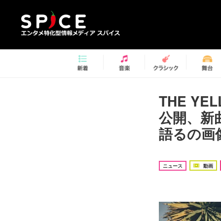
THE Y
公開、新曲
語るの画像
ニュース
動画