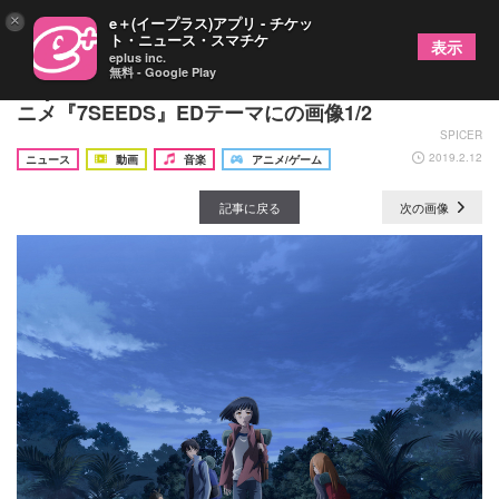
×
e＋(イープラス)アプリ - チケッ
ト・ニュース・スマチケ
表示
eplus inc.
無料 - Google Play
majikoの新曲「WISH」が原作600万部超の注目ア
ニメ『7SEEDS』EDテーマにの画像1/2
SPICER
2019.2.12
ニュース
動画
音楽
アニメ/ゲーム
記事に戻る
次の画像