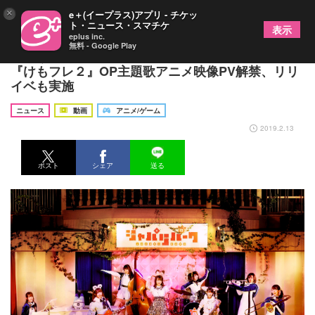
×
e＋(イープラス)アプリ - チケッ
ト・ニュース・スマチケ
表示
eplus inc.
無料 - Google Play
「ようこそジャパリパークへ」に続く TVアニメ
『けもフレ２』OP主題歌アニメ映像PV解禁、リリ
イベも実施
ニュース
動画
アニメ/ゲーム
2019.2.13
ポスト
シェア
送る