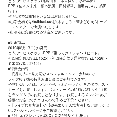
どうぶつビスケッツ(尾崎由香、本宮佳奈、小野早稀)
PPP（佐々木未来、根本流風、田村響華、相羽あいな、築田
行子）
※①会場では相羽あいなは出演致しません。
※①②会場ではGothic×Luck(八木ましろ・菅まどか)がオープ
ニングアクトで出演いたします。
※出演者は変更になる場合がございます。
■対象商品
2019年2月13日(水)発売
どうぶつビスケッツ×PPP『乗ってけ！ジャパリビート』
初回限定盤A(VIZL-1525)・初回限定盤B(通常盤(VIZL-1526)・
通常盤(VICL-37456)
■特典会内容
・商品封入の"発売記念スペシャルイベント参加券"で、ミニ
ライブ終了後の特典お渡し会にご参加できます。
※特典お渡し会は、メンバーいずれか一人が、その場でポスト
カードをお渡しします。ポストカードの絵柄は3種のうち1種
をランダムでのお渡しとなります。お渡しするメンバー及び
絵柄の指定はできませんので予めご了承ください。
※【ライブ観覧方法】や【優先エリア入場方法】など詳しくは
CDスペシャルページをご確認ください。
■「けものフレンズMUSIC」CD特設サイトURL：