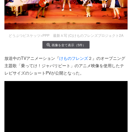
どうぶつビスケッツ×PPP 最新Ａ写 (C)けものフレンズプロジェクト2A
画像を全て表示（5件）
放送中のTVアニメーション『
けものフレンズ
２』のオープニング
主題歌「乗ってけ！ジャパリビート」のアニメ映像を使用したテ
レビサイズのショートPVが公開となった。