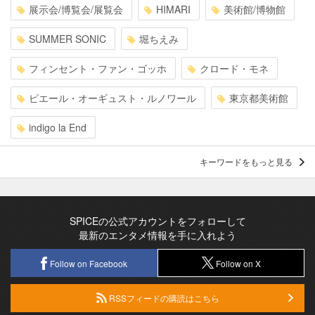
展示会/博覧会/展覧会
HIMARI
美術館/博物館
SUMMER SONIC
堀ちえみ
フィンセント・ファン・ゴッホ
クロード・モネ
ピエール・オーギュスト・ルノワール
東京都美術館
indigo la End
キーワードをもっと見る
SPICEの公式アカウントをフォローして
最新のエンタメ情報を手に入れよう
Follow on Facebook
Follow on X
RSSフィードの購読はこちら