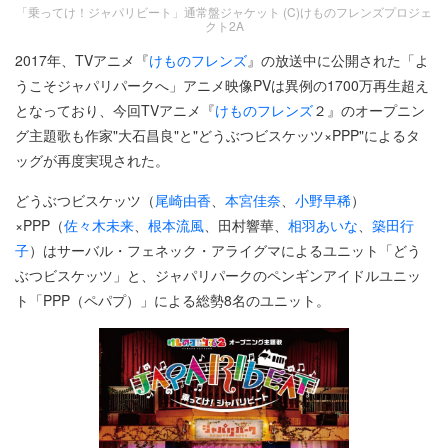
「乗ってけ！ジャパリビート」通常盤ジャケット (C)けものフレンズプロジェ
クト2A
2017年、TVアニメ『
けものフレンズ
』の放送中に公開された「よ
うこそジャパリパークへ」アニメ映像PVは異例の1700万再生超え
となっており、今回TVアニメ『
けものフレンズ
２』のオープニン
グ主題歌も作家"大石昌良"と"どうぶつビスケッツ×PPP"によるタ
ッグが再度実現された。
どうぶつビスケッツ（
尾崎由香
、
本宮佳奈
、
小野早稀
）
×PPP（
佐々木未来
、
根本流風
、田村響華、
相羽あいな
、
築田行
子
）はサーバル・フェネック・アライグマによるユニット「どう
ぶつビスケッツ」と、ジャパリパークのペンギンアイドルユニッ
ト「PPP（ペパプ）」による総勢8名のユニット。