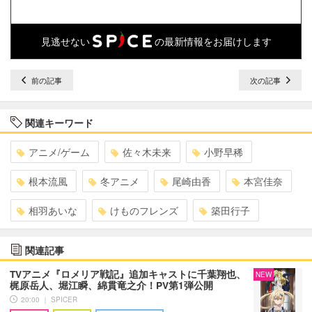
見逃せない
の最新情報をお届けします
前の記事
次の記事
関連キーワード
アニメ/ゲーム
佐々木未来
小野早稀
根本流風
冬アニメ
尾崎由香
本宮佳奈
相羽あいな
けものフレンズ
築田行子
関連記事
TVアニメ『ロメリア戦記』追加キャストに千葉翔也、
NEW
梶原岳人、堀江瞬、綿貫竜之介！PV第1弾公開
20:00 ｜ SPICER