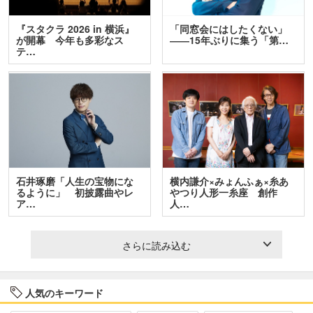
『スタクラ 2026 in 横浜』
「同窓会にはしたくない」
が開幕 今年も多彩なス
――15年ぶりに集う「第…
テ…
石井琢磨「人生の宝物にな
横内謙介×みょんふぁ×糸あ
るように」 初披露曲やレ
やつり人形一糸座 創作
ア…
人…
さらに読み込む
人気のキーワード