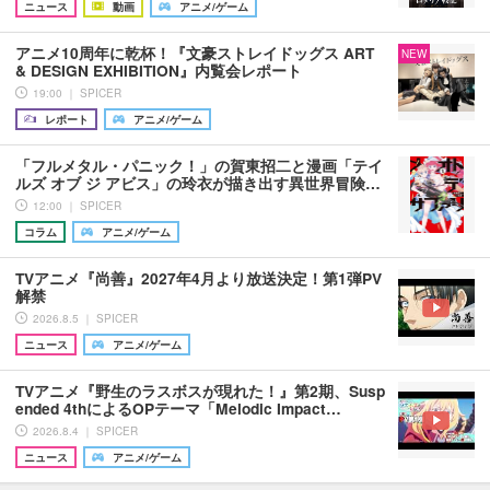
ニュース
動画
アニメ/ゲーム
アニメ10周年に乾杯！『文豪ストレイドッグス ART
NEW
& DESIGN EXHIBITION』内覧会レポート
19:00 ｜ SPICER
レポート
アニメ/ゲーム
「フルメタル・パニック！」の賀東招二と漫画「テイ
ルズ オブ ジ アビス」の玲衣が描き出す異世界冒険…
12:00 ｜ SPICER
コラム
アニメ/ゲーム
TVアニメ『尚善』2027年4月より放送決定！第1弾PV
解禁
2026.8.5 ｜ SPICER
ニュース
アニメ/ゲーム
TVアニメ『野生のラスボスが現れた！』第2期、Susp
ended 4thによるOPテーマ「Melodic Impact…
2026.8.4 ｜ SPICER
ニュース
アニメ/ゲーム