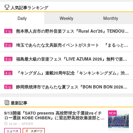
人気記事ランキング
Daily
Weekly
Monthly
熊本県人吉市の野外音楽フェス『Rural Act'26』TENDOU…
1
位
埼玉であらたな文具販売イベントがスタート 『まるっと…
2
位
福島最大級の音楽フェス『LIVE AZUMA 2026』無料で楽…
3
位
『キングダム』連載20周年記念「キンキンキングダム」渋…
4
位
静岡県焼津市であらたな夏フェス『BON BON BON 2026…
5
位
最新記事
9/13開催『SATO presents 高校野球女子選抜vsイチ
NEW
ロー選抜 KOBE CHIBEN』に習志野高校吹奏楽部と…
22:28 ｜ SPICER
ニュース
スポーツ