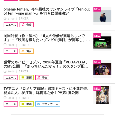
omeme tenten、今年最後のワンマンライブ『ten out
NEW
of ten 〜one man〜』を11月に開催決定
21:00 ｜ SPICER
ニュース
音楽
岡田利規（作・演出）「5人の俳優が素晴らしいで
NEW
す」～『映画を撮りたいゾンビの演劇』が開幕し、…
20:30 ｜ SPICER
ニュース
舞台
猫背のネイビーセゾン、2026年夏曲「VEGAVEGA」
NEW
のMV公開 「あっちいんだから！」のスタンプ配…
20:00 ｜ SPICER
ニュース
動画
音楽
TVアニメ『ロメリア戦記』追加キャストに千葉翔也、
NEW
梶原岳人、堀江瞬、綿貫竜之介！PV第1弾公開
20:00 ｜ SPICER
ニュース
動画
アニメ/ゲーム