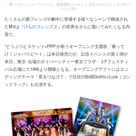
「乗ってけ！ジャパリビート」初回盤Bジャケット (C)けものフレンズプロジ
ェクト2A
たくさんの新フレンズや劇中に登場する様々なシーンで構成され
たMVは『
けものフレンズ
２』の世界をさらに覗いてみたくなる内
容だ。
"どうぶつビスケッツ×PPP"が歌うオープニング主題歌「乗って
け！ジャパリビート」は本日発売だが、記念イベントの第１弾が
本日、東京･台場のダイバーシティー東京プラザ・２Fフェスティ
バル広場にて18時より開催となる。オープニングアクトにはエン
ディングテーマ「星をつなげて」で注目の歌唱Gothic×Luck（ゴシ
ックラック）も出演する。