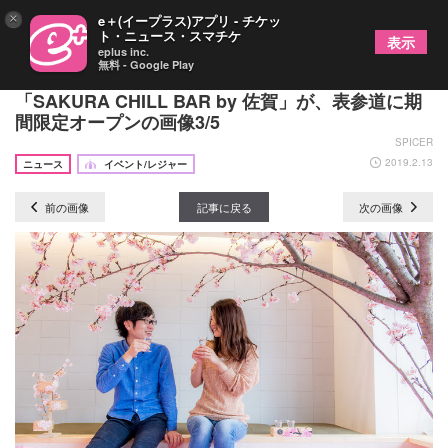
×
e＋(イープラス)アプリ - チケッ
ト・ニュース・スマチケ
表示
eplus inc.
無料 - Google Play
「体験型インドア花見」を楽しめるチルアウトバー
「SAKURA CHILL BAR by 佐賀」が、表参道に期
間限定オープンの画像3/5
SPICER
2019.2.13
ニュース
イベント/レジャー
前の画像
記事に戻る
次の画像