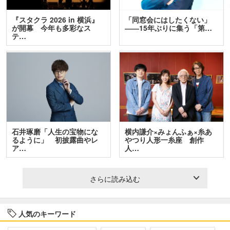
『スタクラ 2026 in 横浜』
「同窓会にはしたくない」
が開幕 今年も多彩なス
――15年ぶりに集う「第…
テ…
石井琢磨「人生の宝物にな
横内謙介×みょんふぁ×糸あ
るように」 初披露曲やレ
やつり人形一糸座 創作
ア…
人…
さらに読み込む
人気のキーワード