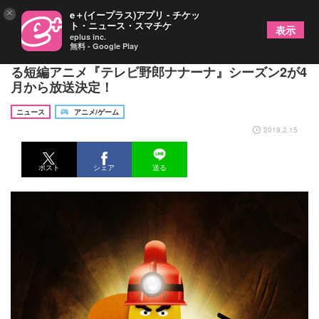
×
e＋(イープラス)アプリ - チケッ
ト・ニュース・スマチケ
表示
eplus inc.
無料 - Google Play
ビビる大木、温水洋一、つぶやきシローが声を演じ
る短編アニメ『テレビ野郎ナナーナ』シーズン2が4
月から放送決定！
ニュース
アニメ/ゲーム
2019.2.15
ポスト
シェア
送る