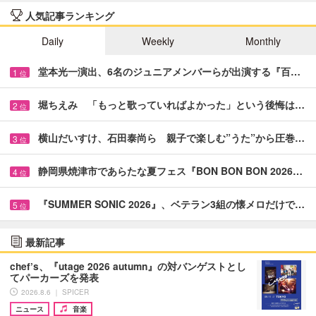
人気記事ランキング
Daily
Weekly
Monthly
堂本光一演出、6名のジュニアメンバーらが出演する『百…
1
位
堀ちえみ 「もっと歌っていればよかった」という後悔は…
2
位
横山だいすけ、石田泰尚ら 親子で楽しむ”うた”から圧巻…
3
位
静岡県焼津市であらたな夏フェス『BON BON BON 2026…
4
位
『SUMMER SONIC 2026』、ベテラン3組の懐メロだけで…
5
位
最新記事
chef’s、『utage 2026 autumn』の対バンゲストとし
てパーカーズを発表
2026.8.6 ｜ SPICER
ニュース
音楽