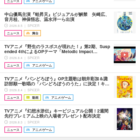
ニュース
アニメ/ゲーム
中山優馬主演『蛙昇天』ビジュアルが解禁 矢崎広、
音月桂、神保悟志、温水洋一ら出演
2026.8.5 ｜ SPICER
ニュース
舞台
TVアニメ『野生のラスボスが現れた！』第2期、Susp
ended 4thによるOPテーマ「Melodic Impact…
2026.8.4 ｜ SPICER
ニュース
アニメ/ゲーム
TVアニメ『パンどろぼう』OP主題歌は朝井彩加＆諏
訪部順一歌唱の「パンどろぼうのうた」に決定！キ…
2026.8.4 ｜ SPICER
ニュース
動画
アニメ/ゲーム
TVアニメ『幻想水滸伝』キービジュアル公開！2週間
先行プレミアム上映の入場者プレゼント配布決定
2026.8.3 ｜ SPICER
ニュース
アニメ/ゲーム