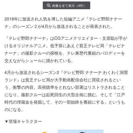
画像を全て表示（4件）
2018年に放送され人気を博した短編アニメ『テレビ野郎ナナー
ナ』のシーズン２が4月から放送されることが発表された。
『テレビ野郎ナナーナ』はCGアニメクリエイター・文原聡が手が
けるオリジナルアニメ。低予算にあえぐ貧乏テレビ局「テレビナ
ナーナ」の撮影クルーの探検を、テレ東歴代番組のパロディーを
交えながらシュールに描かれている。
4月から放送されるシーズン2『テレビ野郎 ナナーナ わくわく洞窟
ランド』は貧乏テレビ局が大手動画配信会社に買収されるとい
う、衝撃の内容。高視聴率をとれない部署はリストラされること
になり、撮影クルーは起死回生の大型企画に挑む。そして「江戸
時代の埋蔵金を発掘して、その一部始終を番組にする」というも
のになる。
▼登場キャラクター