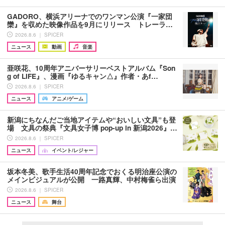
GADORO、横浜アリーナでのワンマン公演『一家団
欒』を収めた映像作品を9月にリリース トレーラ…
2026.8.6 ｜ SPICER
ニュース
動画
音楽
亜咲花、10周年アニバーサリーベストアルバム『Son
g of LIFE』、漫画『ゆるキャン△』作者・あf…
2026.8.6 ｜ SPICER
ニュース
アニメ/ゲーム
新潟にちなんだご当地アイテムや“おいしい文具”も登
場 文具の祭典『文具女子博 pop-up in 新潟2026』…
2026.8.6 ｜ SPICER
ニュース
イベント/レジャー
坂本冬美、歌手生活40周年記念でおくる明治座公演の
メインビジュアルが公開 一路真輝、中村梅雀ら出演
2026.8.6 ｜ SPICER
ニュース
舞台