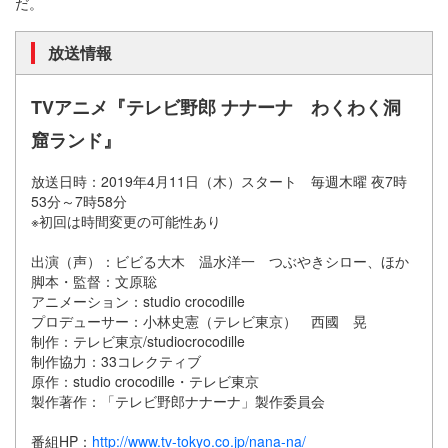
だ。
放送情報
TVアニメ『テレビ野郎 ナナーナ わくわく洞
窟ランド』
放送日時：2019年4月11日（木）スタート 毎週木曜 夜7時
53分～7時58分
※初回は時間変更の可能性あり
出演（声）：ビビる大木 温水洋一 つぶやきシロー、ほか
脚本・監督：文原聡
アニメーション：studio crocodille
プロデューサー：小林史憲（テレビ東京） 西國 晃
制作：テレビ東京/studiocrocodille
制作協力：33コレクティブ
原作：studio crocodille・テレビ東京
製作著作：「テレビ野郎ナナーナ」製作委員会
番組HP：
http://www.tv-tokyo.co.jp/nana-na/