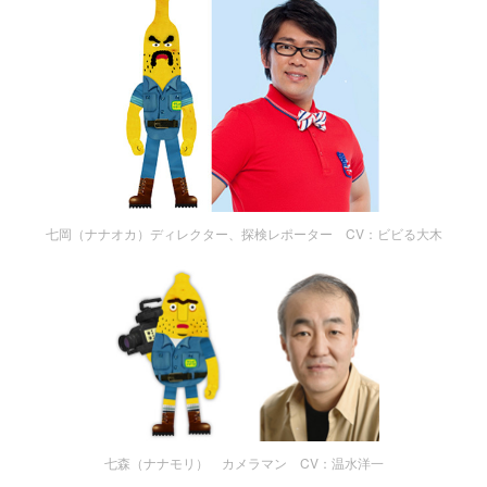
七岡（ナナオカ）ディレクター、探検レポーター CV：ビビる大木
七森（ナナモリ） カメラマン CV：温水洋一