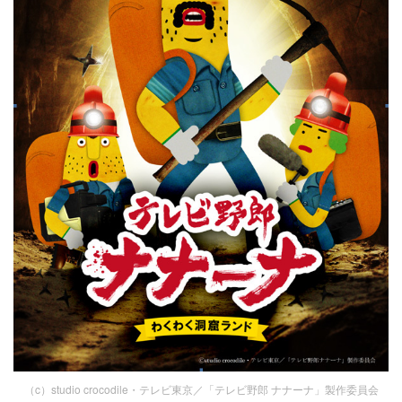
（c）studio crocodile・テレビ東京／「テレビ野郎 ナナーナ」製作委員会