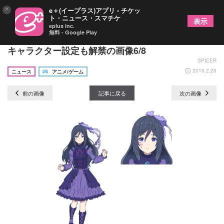
×
e＋(イープラス)アプリ - チケッ
ト・ニュース・スマチケ
表示
eplus inc.
無料 - Google Play
4月TVアニメ『消滅都市』放送＆配信日決定！追加
キャラクター設定も解禁の画像6/8
SPICER
2019.2.28
ニュース
アニメ/ゲーム
前の画像
記事に戻る
次の画像