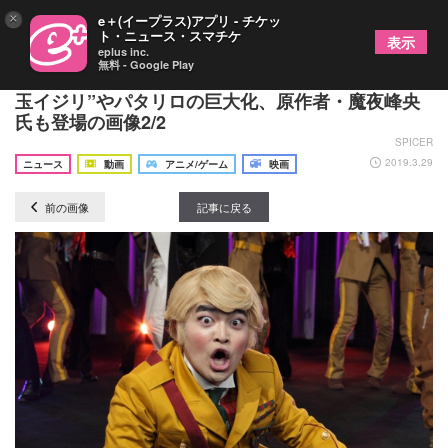
×
e＋(イープラス)アプリ - チケッ
ト・ニュース・スマチケ
表示
eplus inc.
無料 - Google Play
実写映画『劇場版パタリロ！』予告編を公開 “埼
玉イジリ”やパタリロの巨大化、原作者・魔夜峰央
氏も登場の画像2/2
SPICER
2019.3.29
ニュース
動画
アニメ/ゲーム
映画
前の画像
記事に戻る